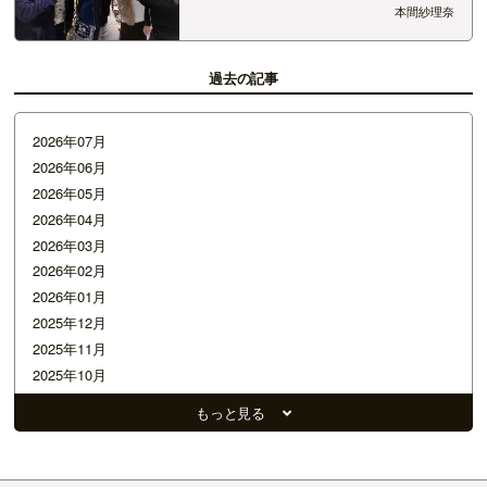
元気にやっています（笑） さぁ！2月10日（金）
本間紗理奈
の FM-NIIGATA SnowJam Program MOVEONは！
もうすぐバレンタインということで今週もプレゼ
ントが…
過去の記事
2026年07月
2026年06月
2026年05月
2026年04月
2026年03月
2026年02月
2026年01月
2025年12月
2025年11月
2025年10月
2025年09月
もっと見る
2025年08月
2025年07月
2025年06月