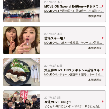
2017年2月25日
MOVE ON Special Edition〜冬をドライ
ブ〜！
MOVE ONは今週土曜もお昼12時から生放送でし
た！（笑） というのも、スペシャルエディション
本間紗理奈
バージョンでね♪ ホンダカーズ新潟決算フェア新
車・中古車大商談会開催の 新潟市産業振興センタ
ーからお出かけ生放送しましたよ〜…
2017年2月25日
苗場スキー場♪
MOVE ONのお出かけ生放送、今シーズン第三弾
は、 苗場スキー場からでした！ 私は木曜SOUND
本間紗理奈
SPLASHを担当しているため、 生放送後に苗場ス
キー場に向かい、ついたのは22時前。 到着後は
苗場スキー場スタッフの方…
2017年2月13日
第五弾MOVE ONステキャンin苗場スキー
場！
MOVE ONステキャン第五弾！ 苗場スキー場で開
催でした！ 苗場スキー場は現在、55周年！ な
本間紗理奈
が〜い歴史があります。 スキー・スノーボード以
外にも遊びきれない楽しさいっぱいのBIGスケー
ル！ ホテルの目の前に広大なゲレ…
2017年2月9日
今週MOVE ONは？
どうも！ 毎日忙しい日々ですが、寒さにも負けず