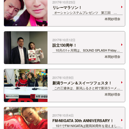
2017年10月23日
リレーマラソン！
オーシャンシステムプレゼンツ 第三回
42.195km 新潟リレーマラソン！ 先日島見緑地
本間紗理奈
で行われました。 私は去年も参加したのです
が、今年も参加となりました！ この方と、
「SM…
2017年10月12日
設立130周年！
10月の1ヶ月間は、SOUND SPLASH Friday内
で 今年設立130周年を迎えた日本赤十字社新潟県
本間紗理奈
支部の活動などにスポットを当ててお届けしま
す。 赤十字ってそもそも？ …
2017年10月9日
新潟ラーメン＆スイーツフェスタ！
この三連休は、新潟ふるさと村で新潟ラーメン
＆スイーツフェスタ！ 私は日曜日と、月曜日祝日
本間紗理奈
の午前中のみ参加させていただきました～！
日曜日はカマーシャと！ &nbsp…
2017年10月4日
FM-NIIGATA 30th ANNIVERSARY！
10/1でFM-NIIGATAは開局30周年を迎えまし