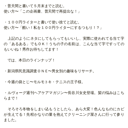
・普天間と書いて５月末までと読む。
使い方〜「この企画書、普天間で再提出な！」
・１００円ライターと書いて使い捨てと読む。
使い方〜「酷い！私を１００円ライターにするつもり！？」
上記のようにネタにしてもらってもいいし、実際に使われてる当て字
の「あるある」でもＯＫ！うちの子の名前は、こんな当て字ですっての
もいいね！秀作お待ちしてます！
では、本日のラインナップ！
・新潟県民意識調査ＯＮＥ〜男女別の趣味をリサーチ。
・今週の袋とじ〜モルモトキ・テニスの王子様。
・ルヴォーグ週刊ヘアケアマガジン〜長谷川女史登場。髪の悩みはこち
らまで！
そろそろ冬物をしまい込もうとしたら、あら大変！色んなものにカビ
が生えてる！先程かなりの量を抱えてクリーニング屋さんに行って参り
ました。