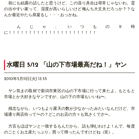
前にも結露の話したと思うけど、この湿り具合は尋常じゃないわ。霊
の出やすい家って、湿度が高いらしいけど俺んち大丈夫だろっか？？な
んか最近やたら肩凝るし・・・おっかね。
んじゃ、いつもの９時
に！！！！！！！！！！！！！！！！！！！！！！
水曜日 5/12 「山の下市場最高だね！」ヤン
2010年5月11日(火) 13:55
ヤン気まの取材で新潟市東区の山の下市場に行って来たよ。もともと
市場とか大好きなヤンですが、山の下の市場もいいね〜。
残念ながら、いつもより露天の数が少なかったみたいなんだけど、市
場通り商店街って〜の？どこのお店の方々も気さくでさ〜。
方言もほぼヤンと一致するもんだから、話も弾むわけよ！んで、毎度
のごとくお土産たっぷり」買って帰ったんですけどね（笑）。