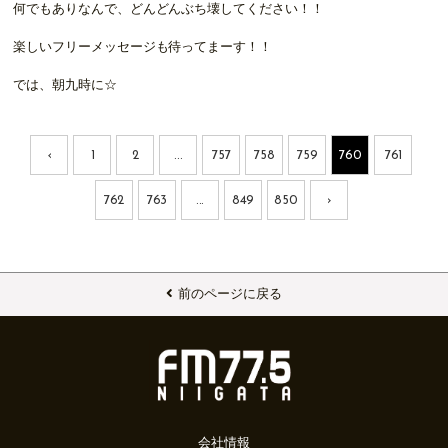
何でもありなんで、どんどんぶち壊してください！！
楽しいフリーメッセージも待ってまーす！！
では、朝九時に☆
‹
1
2
...
757
758
759
760
761
762
763
...
849
850
›
前のページに戻る
会社情報