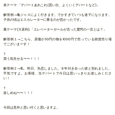
表テーマ:「デパートあれこれ(思い出、よくいくデパートなど)」
解答例→亀ジャスによく行きます。でかすぎていつも迷子になります。
子供の頃はエスカレーターに乗るのが恐かったです。
裏テーマ(大喜利):「エレベーターガールが言った驚愕の一言とは？」
解答例１→こちら、原価が50円の物を1000円で売っている雑貨売り場
でございまーす！
↑
買う気失せる〜〜！！！
解答例２→私、昨日、失恋しました。８年付き合った彼と別れました。
平気ですよ。お客様、当デパートで今日は思いっきりお楽しみくださ
い！
↑
楽しめね〜〜！！！
今回は意外と思い付くと思いますよ。