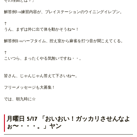
その理由とは？」
解答例1→練習内容が、プレイステーションのウイニングイレブン。
↑
うん、まずは外に出て体を動かそうね〜！
解答例2→ハーフタイム、控え室から麻雀を打つ音が聞こえてくる。
↑
こいつら、まったくやる気無いですね・・。
皆さん、じゃんじゃん答えて下さいね〜。
フリーメッセージも大募集！
では、朝九時に☆
月曜日 5/17 「おいおい！ガッカリさせんなよ
ぉ〜・・・。」ヤン