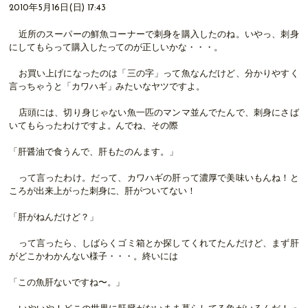
2010年5月16日(日) 17:43
近所のスーパーの鮮魚コーナーで刺身を購入したのね。いやっ、刺身
にしてもらって購入したってのが正しいかな・・・。
お買い上げになったのは「三の字」って魚なんだけど、分かりやすく
言っちゃうと「カワハギ」みたいなヤツですよ。
店頭には、切り身じゃない魚一匹のマンマ並んでたんで、刺身にさば
いてもらったわけですよ。んでね、その際
「肝醤油で食うんで、肝もたのんます。」
って言ったわけ。だって、カワハギの肝って濃厚で美味いもんね！と
ころが出来上がった刺身に、肝がついてない！
「肝がねんだけど？」
って言ったら、しばらくゴミ箱とか探してくれてたんだけど、まず肝
がどこかわかんない様子・・・。終いには
「この魚肝ないですね〜。」