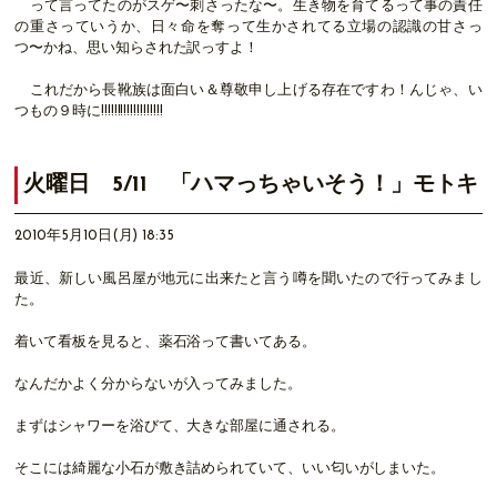
って言ってたのがスゲ〜刺さったな〜。生き物を育てるって事の責任
の重さっていうか、日々命を奪って生かされてる立場の認識の甘さっ
つ〜かね、思い知らされた訳っすよ！
これだから長靴族は面白い＆尊敬申し上げる存在ですわ！んじゃ、い
つもの９時に!!!!!!!!!!!!!!!!!!!
火曜日 5/11 「ハマっちゃいそう！」モトキ
2010年5月10日(月) 18:35
最近、新しい風呂屋が地元に出来たと言う噂を聞いたので行ってみまし
た。
着いて看板を見ると、薬石浴って書いてある。
なんだかよく分からないが入ってみました。
まずはシャワーを浴びて、大きな部屋に通される。
そこには綺麗な小石が敷き詰められていて、いい匂いがしまいた。