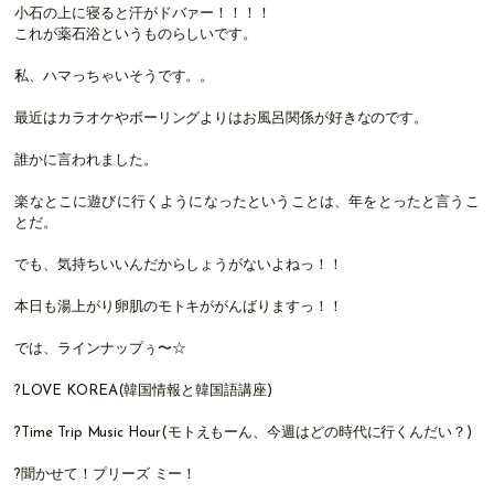
小石の上に寝ると汗がドバァー！！！！
これが薬石浴というものらしいです。
私、ハマっちゃいそうです。。
最近はカラオケやボーリングよりはお風呂関係が好きなのです。
誰かに言われました。
楽なとこに遊びに行くようになったということは、年をとったと言うこ
とだ。
でも、気持ちいいんだからしょうがないよねっ！！
本日も湯上がり卵肌のモトキががんばりますっ！！
では、ラインナップぅ〜☆
?LOVE KOREA(韓国情報と韓国語講座)
?Time Trip Music Hour(モトえもーん、今週はどの時代に行くんだい？)
?聞かせて！プリーズ ミー！