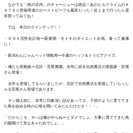
なかでも「肉の庄内」のチャーシューは絶品！あのヒルクライムのＫ
ＡＴＳＵ君御用達のローストビーフも最高だった！近くまで行ったら是
非買ってみてね！
では、本日のラインナップ！！
・ＤＮＡ活性化計画〜新展開・モトキのダイエット企画。食って健康
に！
・新潟わんにゃんペット情報局〜今週のペッツ＆トリビアクイズ。
・俺たち長靴族〜北区・宮尾農園。去年に続き自然農法の実践家・宮尾
さん登場！
去年も登場してもらいましたが、北区で自然農法を実践していらっし
ゃる宮尾さん登場であります。
ヤン個人的に、非常に印象深い話があってさ。子供のように育ててき
た鳥を絞める時の心情を聞いてみたんだけどさ・・・。
「だからこそ、やっぱ俺がやらね〜とダメでしょ。大事に育ててきた鳥
の腹開けて見なきゃだめでしょ。」