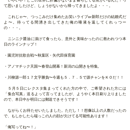
いやいや！どこの世界に肝臓がないまま暮らしてる魚がいるんだ！っ
て思いましたけど、しょうがないから帰ってきましたよ・・・。
これじゃ〜、つっこみだけ集めたお笑いライブor新郎だけの結婚式だ
よ〜。待ってる間湧き出してきた俺の唾液を返してくれっつー
の・・・。
ニンニク醤油に漬けて食ったら、意外と美味かったのに救われつつ本
日のラインナップ！
・園児対抗歌合戦〜秋葉区・矢代田保育園
・アノマチック天国〜春登山開幕！新潟の山開きを特集。
・川柳源一郎１７文字勝負〜今週も５．７．５で源チャンをＫＯだ！！
５月５日にレクスタ集まってくれた方の中で、ご希望された方には
「集合写真」送るよって言ってましたが、ようやく本日刷り上りました
ので、本日中か明日には郵送できそうです！
ながらくお待たせいたしました。ただし！！想像以上の人数だったの
で、もしかしたら端っこの人の顔が欠けてる可能性あります！
「俺写ってね〜！」