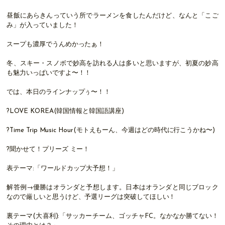
昼飯にあらきんっていう所でラーメンを食したんだけど、なんと「こご
み」が入っていました！
スープも濃厚でうんめかったぁ！
冬、スキー・スノボで妙高を訪れる人は多いと思いますが、初夏の妙高
も魅力いっぱいですよ〜！！
では、本日のラインナップぅ〜！！
?LOVE KOREA(韓国情報と韓国語講座)
?Time Trip Music Hour(モトえもーん、今週はどの時代に行こうかね〜)
?聞かせて！プリーズ ミー！
表テーマ:「ワールドカップ大予想！」
解答例→優勝はオランダと予想します。日本はオランダと同じブロック
なので厳しいと思うけど、予選リーグは突破してほしい！
裏テーマ(大喜利):「サッカーチーム、ゴッチャFC。なかなか勝てない！