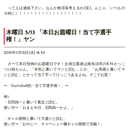
って人は連絡下さい。なんか救済策考えるわ(笑)。んじゃ、いつもの
９時に！！！！！！！！！！！！！！！！！！
木曜日 5/13 「本日お題曜日！当て字選手
権！」ヤン
2010年5月12日(水) 16:50
さ〜て本日恒例のお題曜日です！企画立案者は南魚沼市のR.N.かっこ
つけ純ちゃん。「本気と書いてマジと読む」とか、「お馬鹿と書いてヤ
ンと読む」とかって当て字ってけっこうあるよね。そこでお題！
〜「Gottcha!!的・当て字選手権！」〜
例）
・石田純一と書いて素足と読む。
使い方〜「おまえ今日、石田純一かよ。」
・ギャル曽根と書いて大盛りと読む。
使い方〜「おやじー、チャーシュー麺ギャル曽根で頂戴！」