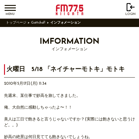
MENU
LOGIN
トップページ
Gottcha!!
インフォメーション
IMFORMATION
インフォメーション
火曜日 5/18 「ネイチャーモトキ」モトキ
2010年5月17日(月) 11:34
先週末、某仕事で妙高を旅してきました。
俺、大自然に感動しちゃったよ〜！！
美人は三日で飽きると言うじゃないですか？(実際には飽きないと思うけ
ど。。)
妙高の絶景は何日見てても飽きないでしょうね。