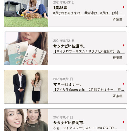
2021年8月31日
1歳&3歳
8月が終わりますね。 我が家は、8月は、お誕生
日ラッシュでした。 愛犬、ドム♂1歳。 愛猫、レ
斉藤瞳
オ♂3歳。 この子たちがいてくれて、 救われてい
ます。 いつも、ありがとう！ 生まれてきてくれ
て、ありがとう！！
2021年8月21日
サタナビin佐渡市。
【マイクロツーリズム！サタナビin佐渡市】 あり
がとうございました！ 番組の為、 前日から佐渡
斉藤瞳
入りさせていただきました。 行きは、カーフェリ
ーで。帰りは、ジェットホイルで。 新しい楽しみ
方、 御朱印ならぬ、『御船印』。 …
2021年8月1日
マネーセミナー。
【アクサ生命presents 女性限定セミナー 斉藤
瞳と学ぶお金の基本！～初めての方のため
斉藤瞳
に・・・ やさしいマネー術～】 ご参加いただい
たみなさん、 ありがとうございました。 講師
は… 株式会社 新潟保険研究社 反町…
2021年8月1日
サタナビin長岡市。
さぁ、マイクロツーリズム！ Let's GO TO