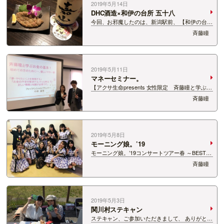
2019年5月14日
DHC酒造×和伊の台所 五十八
今回、お邪魔したのは、新潟駅前、 【和伊の台所
五十八】 お邪魔するのは、3年ぶりになりま
斉藤瞳
す。 この度、DHC酒造のグループ会社である、
【DHCビール】が、こちらの五十八さんでは、
飲めるようになりました…
2019年5月11日
マネーセミナー。
【アクサ生命presents 女性限定 斉藤瞳と学ぶお
金の基本！ ～初めての方のために・・・やさしい
斉藤瞳
マネー術～】 ご参加いただいた皆さま、 ありが
とうございました！ 私自身も、セミナーをしっ
か…
2019年5月8日
モーニング娘。’19
モーニング娘。’19コンサートツアー春 ～BEST
WISHES！～ @新潟テルサ お邪魔してきまし
斉藤瞳
た！ ベストアルバムを出した後のライブツアーだ
けあって、 贅沢なセットリストです！ 全曲全
開！ノンストップ的…
2019年5月3日
関川村ステキャン
ステキャン、ご参加いただきまして、 ありがとう