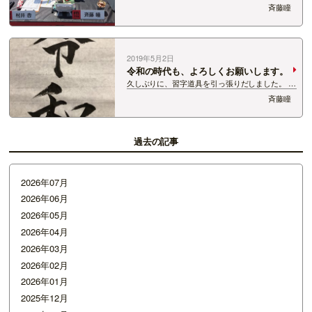
こざいました！！ お天気も良く、ちょっと風は
斉藤瞳
強かったけど、 外でのステキャンだったので、
気持ち良かったです！ お邪魔したのは、 『道の
駅 関川』 せきかわ観光…
2019年5月2日
令和の時代も、よろしくお願いします。
久しぶりに、習字道具を引っ張りだしました。
時代の変化。 世の中の変化。 悩み、苦しみ、迷
斉藤瞳
う事も多いですが、 令和の時代も、 よろしくお
願いいたします。 我が家の変化は… 新たな…
過去の記事
2026年07月
2026年06月
2026年05月
2026年04月
2026年03月
2026年02月
2026年01月
2025年12月