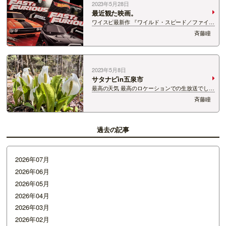
2023年5月28日
最近観た映画。
ワイスピ最新作 『ワイルド・スピード／ファイヤ
ーブースト』 もちろん公開初日に観に行ってきま
斉藤瞳
した。 今はSNSなどでネタバレ注意なので 何が
なんでも公開初日！がこだわり。。。 最終章がは
じまったんだなぁと しみじみ。 で…
2023年5月8日
サタナビin五泉市
最高の天気 最高のロケーションでの生放送でし
た。 お付き合いいただき ありがとうございまし
斉藤瞳
た。 毎週月曜日 12:30～12:50 五泉市の田邊正幸
市長と斉藤瞳でお送りしている【五泉に決めよ
う！ひゃんでいいまち】を 担当…
過去の記事
2026年07月
2026年06月
2026年05月
2026年04月
2026年03月
2026年02月