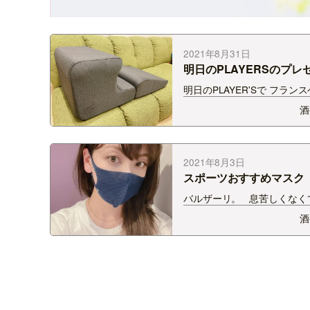
2021年8月31日
明日のPLAYERSのプレ
♪
明日のPLAYER'Sで フラン
のスノーレスピローミニを 3
酒
プレゼントです(⌒▽⌒) これ
わたしもソファの上で愛用中
にゆっくりまったりできる、
真みたいな体制で携帯みなが
2021年8月3日
ロ…
スポーツおすすめマスク
バルザーリ。 息苦しくなく
中症対策にもおすすめです！
酒
ったんですが、、。 伸縮性
なので 耳が痛くなるからM
良かったなと思ってます。。
考にしてください。。。