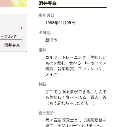
酒井春奈
生年月日
1988年01月05日
出身地
ア♪♪ FM
新潟市
酒井春奈
趣味
ゴルフ、トレーニング、美味しい
ものを飲む・食べる、liveやフェス
鑑賞、音楽鑑賞、ファッション、
メイク
特技
どこでも眠る事ができる、なんで
も美味しく食べられる、百人一首
（もう忘れちゃったかも…）
自己紹介
元々言語聴覚士として病院勤務を
経て、ラジオパーソナリティへ。