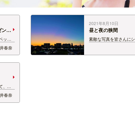
2021年8月10日
ゼント
昼と夜の狭間
スベッド
素敵な写真を皆さんにシェ
名様に
新潟からの眺めです♪
井春奈
です↑
！ 本当
、、 写
らゴ
て、熱
 私S買
井春奈
ない生地
にすれば
 皆様参