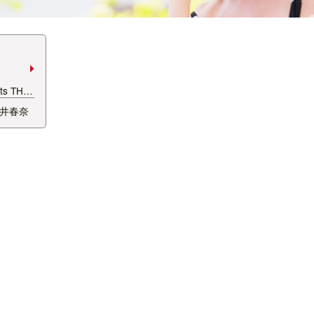
ts THE
催決定し
井春奈
わたし、
…