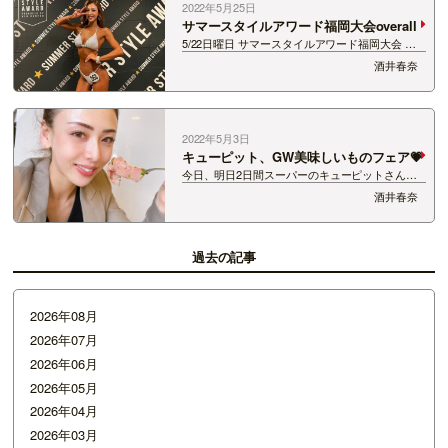
2022年5月25日
サマースタイルアワード福岡大会overall
5/22日曜日 サマースタイルアワード福岡大会 ビ
キニモデル部門overallチャンピオンいただきまし
酒井春奈
た。 ※すべての写真の時マスクを外しています。
念願のサマスタ総合優勝。 本当に嬉しかった。
今回の大会は、1か月前に…
2022年5月3日
キューピット、GW美味しいものフェア💗
今日、明日2日間スーパーのキューピットさんで
GW美味しいものフェアが開催されます💗 今日9
酒井春奈
時55分のFMインフォでお伝えします💗🥩🍾 黒毛
和牛の柔らかさと旨味ぎっしりで ソースの絶妙な
味。 トリュフが香ります。🥺 お値…
過去の記事
2026年08月
2026年07月
2026年06月
2026年05月
2026年04月
2026年03月