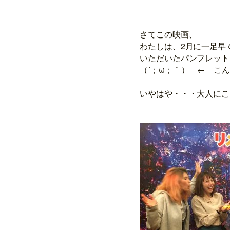
さてこの映画、
わたしは、2月に一足早
いただいたパンフレット
（´；ω；｀） ← こ
いやはや・・・大人にこ