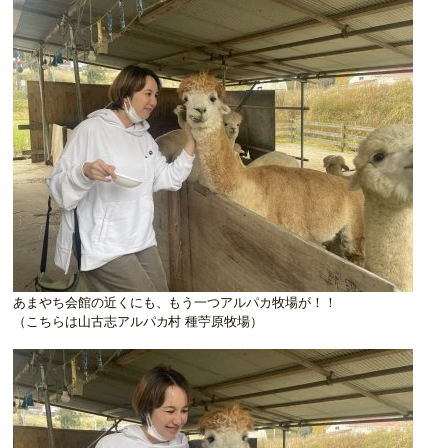
あまやち会館の近くにも、もう一つアルパカ牧場が！！
（こちらは山古志アルパカ村 種苧原牧場）