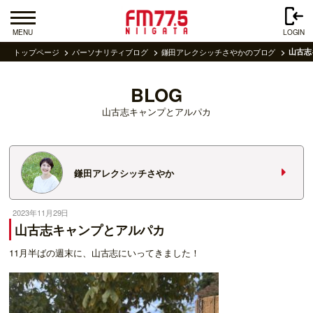
MENU
LOGIN
トップページ
パーソナリティブログ
鎌田アレクシッチさやかのブログ
山古志
BLOG
山古志キャンプとアルパカ
鎌田アレクシッチさやか
2023年11月29日
山古志キャンプとアルパカ
11月半ばの週末に、山古志にいってきました！