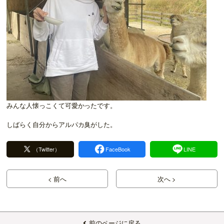
みんな人懐っこくて可愛かったです。
しばらく自分からアルパカ臭がした。
（Twitter）
FaceBook
LINE
< 前へ
次へ >
前のページに戻る