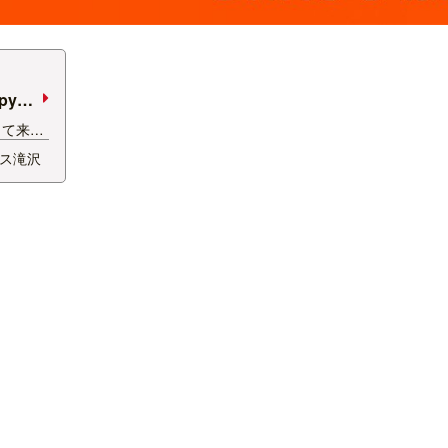
py
って来ま
行って→
ス滝沢
ーのアナ
そして素