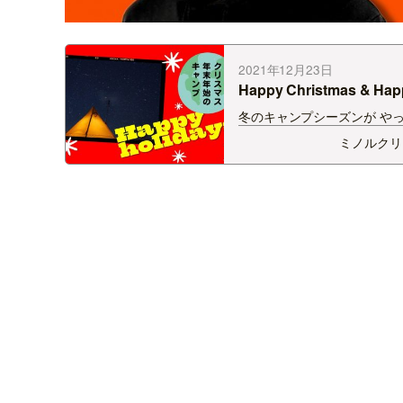
2021年12月23日
Happy Christmas & Hap
New Year
冬のキャンプシーズンが や
した。 早速先日キャンプへ
ミノルクリ
動画にしました😊 リスナ
タ どうぞ素敵なクリスマス 
敵な年末年始を🎉😎