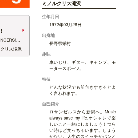
ミノルクリス滝沢
生年月日
1972年03月28日
!
出身地
ANCERS!
長野県栄村
A WITH DJ
ルクリス滝沢
 月岡温泉スパソ
趣味
車いじり、ギター、キャンプ、モ
ータースポーツ。
特技
どんな状況でも前向きすぎるとよ
く言われます。
自己紹介
ロサンゼルスから新潟へ。Music
always save my life.オシャレで楽
しいこと一緒にしましょう！つら
い時ほど笑っちゃいます。しょう
がない。人生のスイッチがパンと