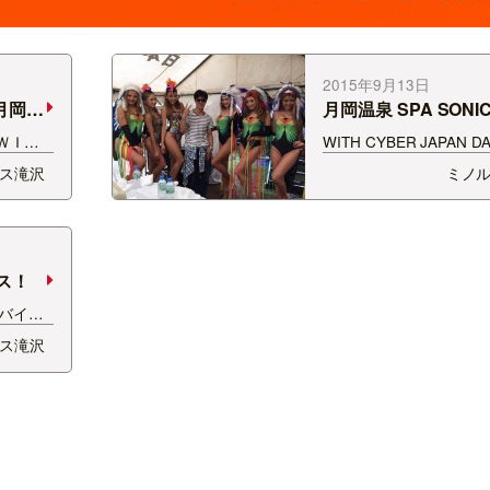
2015年9月13日
月岡温
月岡温泉 SPA SONIC
ＷＩＴ
WITH CYBER JAPAN D
ＴＨ Ｄ
WITH DJ YAGI&DJ TAG
ス滝沢
ミノ
ＴＨ Ａ
YUJIN & DJ YURIA
ＡＮＸ
ニック！ 最高です！
ース！
バイの
瀬サーキ
ス滝沢
目指して走
 入口でチ
4:30
…