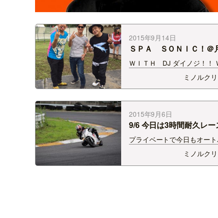
2015年9月14日
ＳＰＡ ＳＯＮＩＣ！＠
泉！
ＷＩＴＨ DJ ダイノジ！！ 
Ｈ Ｄｏｕｂｌｅ！！ ＷＩ
ミノルクリ
Ｊ ＹＯＳＨＩＩ！！ ＷＩ
Ｋ−６９！！ ＢＩＧ！ ＴＨ
Ｘ！！
2015年9月6日
9/6 今日は3時間耐久レ
プライベートで今日もオート
レース参加です！ 日本海間
ミノルクリ
ットで 10:30- 3時間 優勝
ります(^-^) 入場料1,000円
ームステッカープレゼント！ 1
ころから自分のバイクでゆっ