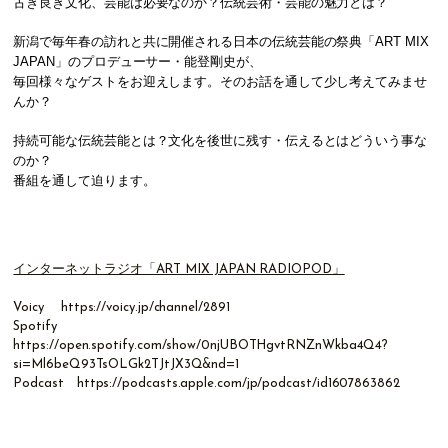
古き良き文化、芸能は必要なのか？伝統芸術・芸能の魅力とは？
新潟で毎年春の訪れと共に開催される日本の伝統芸能の祭典「ART MIX
JAPAN」のプロデューサー・能登剛史が、
毎回様々なゲストをお迎えします。そのお話を通して少し考えてみませ
んか？
持続可能な伝統芸能とは？文化を後世に残す・伝えるとはどういう事な
のか？
番組を通して迫ります。
インターネットラジオ「ART MIX JAPAN RADIOPOD」
Voicy
https://voicy.jp/channel/2891
Spotify
https://open.spotify.com/show/0njUBOTHgvtRNZnWkba4Q4?
si=Ml6beQ93TsOLGk2TJtJX3Q&nd=1
Podcast
https://podcasts.apple.com/jp/podcast/id1607863862