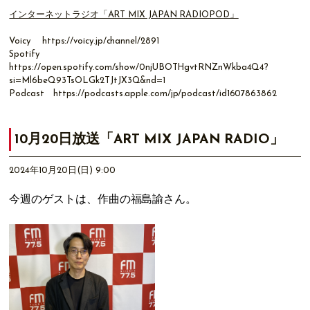
インターネットラジオ「ART MIX JAPAN RADIOPOD」
Voicy
https://voicy.jp/channel/2891
Spotify
https://open.spotify.com/show/0njUBOTHgvtRNZnWkba4Q4?
si=Ml6beQ93TsOLGk2TJtJX3Q&nd=1
Podcast
https://podcasts.apple.com/jp/podcast/id1607863862
10月20日放送「ART MIX JAPAN RADIO」
2024年10月20日(日) 9:00
今週のゲストは、作曲の福島諭さん。