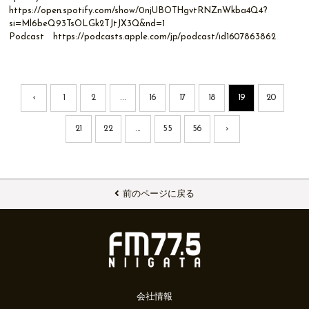
https://open.spotify.com/show/0njUBOTHgvtRNZnWkba4Q4?
si=Ml6beQ93TsOLGk2TJtJX3Q&nd=1
Podcast
https://podcasts.apple.com/jp/podcast/id1607863862
‹
1
2
...
16
17
18
19
20
21
22
...
55
56
›
前のページに戻る
会社情報