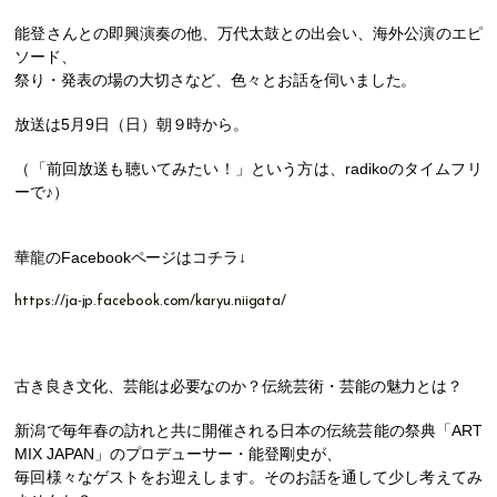
能登さんとの即興演奏の他、万代太鼓との出会い、海外公演のエピ
ソード、
祭り・発表の場の大切さなど、
色々とお話を伺いました。
放送は5月9日（日）朝９時から。
（「前回放送も聴いてみたい！」という方は、radikoのタイムフリ
ーで♪）
華龍のFacebookページはコチラ↓
https://ja-jp.facebook.com/karyu.niigata/
古き良き文化、芸能は必要なのか？伝統芸術・芸能の魅力とは？
新潟で毎年春の訪れと共に開催される日本の伝統芸能の祭典「ART
MIX JAPAN」のプロデューサー・能登剛史が、
毎回様々なゲストをお迎えします。そのお話を通して少し考えてみ