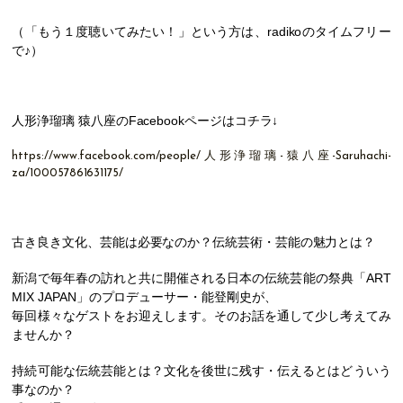
（「もう１度聴いてみたい！」という方は、radikoのタイムフリー
で♪）
人形浄瑠璃 猿八座
のFacebookページはコチラ↓
https://www.facebook.com/people/人形浄瑠璃-猿八座-Saruhachi-
za/100057861631175/
古き良き文化、芸能は必要なのか？伝統芸術・芸能の魅力とは？
新潟で毎年春の訪れと共に開催される日本の伝統芸能の祭典「ART
MIX JAPAN」のプロデューサー・能登剛史が、
毎回様々なゲストをお迎えします。そのお話を通して少し考えてみ
ませんか？
持続可能な伝統芸能とは？文化を後世に残す・伝えるとはどういう
事なのか？