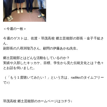
＜今週の一枚＞
今週のゲストは、佐渡・羽茂高校 郷土芸能部の部長・金子千紘さ
ん、
副部長の八尋渕瑠乃さん、顧問の伊藤あかね先生。
郷土芸能部とはどんな活動をしているのか？
実績や入部したキッカケ、目標、学生から見た伝統文化とは？
色々
とお話を伺いました。
（「もう１度聴いてみたい！」という方は、radikoのタイムフリー
で♪）
羽茂高校 郷土芸能部
のホームページはコチラ↓