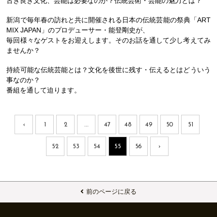
古き良き文化、芸能は必要なのか？伝統芸術・芸能の魅力とは？
新潟で毎年春の訪れと共に開催される日本の伝統芸能の祭典「ART
MIX JAPAN」のプロデューサー・能登剛史が、
毎回様々なゲストをお迎えします。そのお話を通して少し考えてみ
ませんか？
持続可能な伝統芸能とは？文化を後世に残す・伝えるとはどういう
事なのか？
番組を通して迫ります。
‹
1
2
...
47
48
49
50
51
52
53
54
55
56
›
前のページに戻る