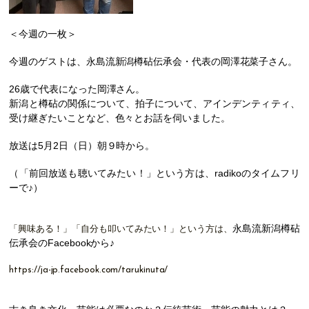
＜今週の一枚＞
今週のゲストは、永島流新潟樽砧伝承会・代表の岡澤花菜子さん。
26歳で代表になった岡澤さん。
新潟と樽砧の関係について、拍子について、アインデンティティ、
受け継ぎたいことなど、
色々とお話を伺いました。
放送は5月2日（日）朝９時から。
（「前回放送も聴いてみたい！」という方は、radikoのタイムフリ
ーで♪）
永島流新潟樽砧
「興味ある！」「自分も叩いてみたい！」という方は、
伝承会のFacebookから♪
https://ja-jp.facebook.com/tarukinuta/