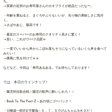
ち。
→実家の近所のお寿司屋さんのカキフライが絶品だったなー。
・年齢を重ねると、まぐろやぶりもいいが、光り物の美味しさに気付
く。
→さばやあじ、最高です！
・最近のスーパーのお寿司のクオリティ高さに驚く！
→旨い、これがウ○○ク品質ｗ
・一度でいいから丼からこぼれ落ちそうになっているいくら丼を食べて
みたい！
→痛風に気を付けてｗｗ
などなど。今回は「寿司あるある」でお待ちしております！
では、本日のラインナップ！
・園児対抗歌合戦～園児の歌声に酔いしれろ！～
・Back To The Past Z～あの頃にゴーバック！
・川柳源一郎17文字勝負～５．７．５でげんちゃんをＫＯだ！