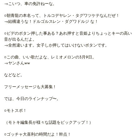
→こいつ、車の免許ねーな。
○朝青龍の本名って、トルコデヤレン・タグワツケテなんだぜ！
→結構違うな！ドルゴルスレン・ダグワドルジ な！
○ビデのボタン押した事ある？あれ押すと音姫よりちょっとキーの高い
音が出るんだよ。
→全然違います。女子しか押してはいけないボタンです。
○この曲、いい歌だよな、レミオメロンの3月9日。
→ヤンさんww
などなど。
フリーメッセージも大募集！
では、今日のラインナップ〜。
○モトスポ！
（モトキ編集長が様々な話題をピックアップ！）
○ゴッチャ大喜利の時間だよ！幹点！