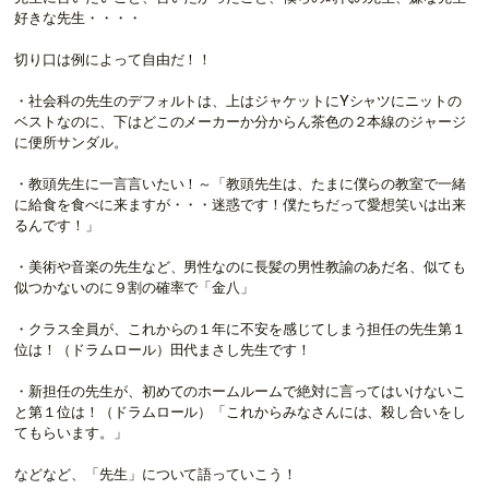
好きな先生・・・・
切り口は例によって自由だ！！
・社会科の先生のデフォルトは、上はジャケットにYシャツにニットの
ベストなのに、下はどこのメーカーか分からん茶色の２本線のジャージ
に便所サンダル。
・教頭先生に一言言いたい！～「教頭先生は、たまに僕らの教室で一緒
に給食を食べに来ますが・・・迷惑です！僕たちだって愛想笑いは出来
るんです！」
・美術や音楽の先生など、男性なのに長髪の男性教諭のあだ名、似ても
似つかないのに９割の確率で「金八」
・クラス全員が、これからの１年に不安を感じてしまう担任の先生第１
位は！（ドラムロール）田代まさし先生です！
・新担任の先生が、初めてのホームルームで絶対に言ってはいけないこ
と第１位は！（ドラムロール）「これからみなさんには、殺し合いをし
てもらいます。」
などなど、「先生」について語っていこう！