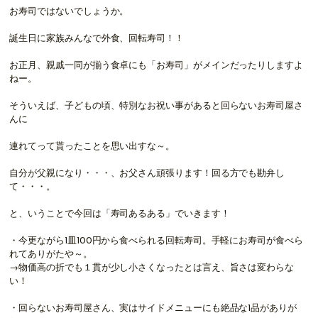
お寿司ではないでしょうか。
誕生日に家族みんなで外食、回転寿司！！
お正月、親戚一同が揃う食卓にも「お寿司」がメインだったりしますよ
ねー。
そういえば、子どもの頃、特別なお祝い事があると回らないお寿司屋さ
んに
連れてって貰ったことを思い出すな～。
自分が父親になり・・・、お父さん頑張ります！回る方でも勘弁し
て・・・。
と、いうことで今回は「寿司あるある」でいきます！
・今更ながら1皿100円から食べられる回転寿司。手軽にお寿司が食べら
れてありがたや～。
→物価高の折でも１貫が少し小さくなったとは言え、旨さは変わらな
い！
・回らないお寿司屋さん、実はサイドメニューにも絶品な1品がありが