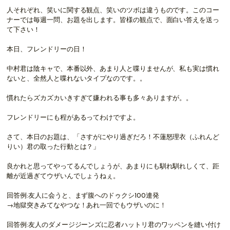
人それぞれ、笑いに関する観点、笑いのツボは違うものです。このコー
ナーでは毎週一問、お題を出します。皆様の観点で、面白い答えを送っ
て下さい！
本日、フレンドリーの日！
中村君は陰キャで、本番以外、あまり人と喋りませんが、私も実は慣れ
ないと、全然人と喋れないタイプなのです。。
慣れたらズカズカいきすぎて嫌われる事も多々ありますが。。
フレンドリーにも程があるってわけですよ。
さて、本日のお題は、「さすがにやり過ぎだろ！不蓮怒理衣（ふれんど
りい）君の取った行動とは？」
良かれと思ってやってるんでしょうが、あまりにも馴れ馴れしくて、距
離が近過ぎてウザいんでしょうねぇ。
回答例:友人に会うと、まず腹へのドゥクシ100連発
→地獄突きみてなやつな！あれ一回でもウザいのに！
回答例:友人のダメージジーンズに忍者ハットリ君のワッペンを縫い付け