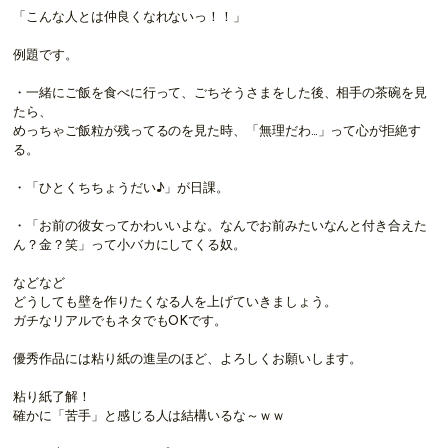
「こんな人とは仲良くなれないっ！！」
例題です。
・一緒にご飯を食べに行って、ごちそうさまをした後、相手の茶碗を見
たら、
めっちゃご飯粒が残ってるのを見た時、「無理だわ…」って心が拒絶す
る。
・「ひとくちちょうだい♪」が日課。
・「お前の彼女ってかわいいよな。なんでお前みたいなんと付き合えた
ん？金？笑」って小バカにしてくる奴。
などなど
どうしても壁を作りたくなる人を上げていきましょう。
ガチなリアルでもネタでもOKです。
優秀作品には粘り紙の進呈のほど、よろしくお願いします。
粘り紙了解！
確かに「苦手」と感じる人は結構いるな～ｗｗ