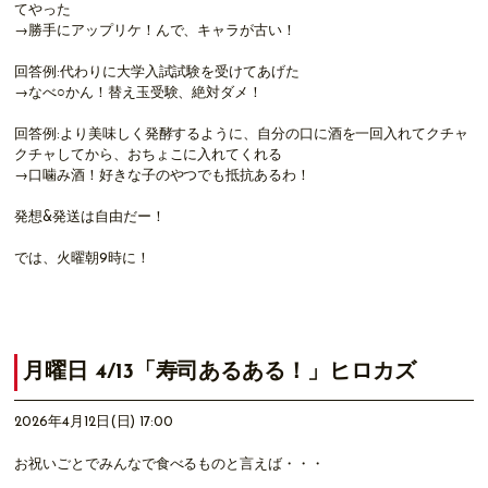
てやった
→勝手にアップリケ！んで、キャラが古い！
回答例:代わりに大学入試試験を受けてあげた
→なべ○かん！替え玉受験、絶対ダメ！
回答例:より美味しく発酵するように、自分の口に酒を一回入れてクチャ
クチャしてから、おちょこに入れてくれる
→口噛み酒！好きな子のやつでも抵抗あるわ！
発想&発送は自由だー！
では、火曜朝9時に！
月曜日 4/13「寿司あるある！」ヒロカズ
2026年4月12日(日) 17:00
お祝いごとでみんなで食べるものと言えば・・・