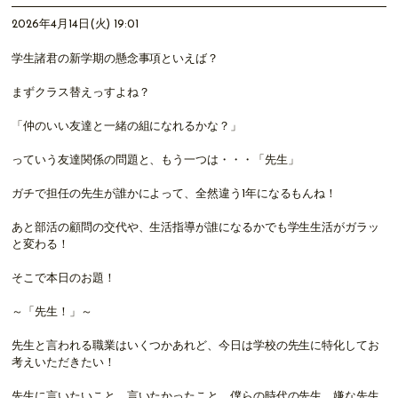
2026年4月14日(火) 19:01
学生諸君の新学期の懸念事項といえば？
まずクラス替えっすよね？
「仲のいい友達と一緒の組になれるかな？」
っていう友達関係の問題と、もう一つは・・・「先生」
ガチで担任の先生が誰かによって、全然違う1年になるもんね！
あと部活の顧問の交代や、生活指導が誰になるかでも学生生活がガラッ
と変わる！
そこで本日のお題！
～「先生！」～
先生と言われる職業はいくつかあれど、今日は学校の先生に特化してお
考えいただきたい！
先生に言いたいこと、言いたかったこと、僕らの時代の先生、嫌な先生