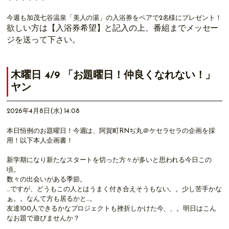
今週も加茂七谷温泉「美人の湯」の入浴券をペアで2名様にプレゼント！
欲しい方は【入浴券希望】と記入の上、番組までメッセー
ジを送って下さい。
木曜日 4/9 「お題曜日！仲良くなれない！」
ヤン
2026年4月8日(水) 14:08
本日恒例のお題曜日！今週は、阿賀町RNぢ丸＠ケセラセラの企画を採
用！以下本人企画書！
新学期になり新たなスタートを切った方々が多いと思われる今日この
頃。
数々の出会いがある季節。
…ですが、どうもこの人とはうまく付き合えそうもない。。少し苦手かな
ぁ。。なんて方も居るかと…。
友達100人できるかなプロジェクトも挫折しかけた今、、。明日はこん
なお題で遊びませんか？