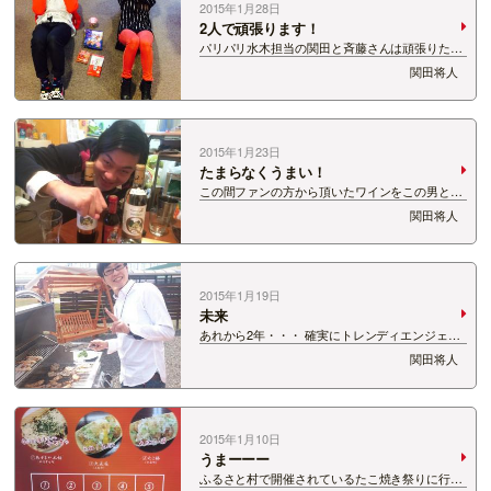
2015年1月28日
2人で頑張ります！
パリパリ水木担当の関田と斉藤さんは頑張りたい
ことが一緒でした。 「痩せたい」 その目標に向
関田将人
かい腹筋をやってみることに・・・ この苦しそう
な顔(笑) 果たしてムキムキなお腹になれるの
か？？？ 続報を期待せよ！
2015年1月23日
たまらなくうまい！
この間ファンの方から頂いたワインをこの男と飲
みました… 大谷(バックスクリーン) まぁ数少ない
関田将人
友達の1人です（笑） 頂いたワインは山梨のワイ
ン。 これがめちゃくちゃうまい！ 特に白ワイン
のヌーヌーボーがうますぎる！ もう…
2015年1月19日
未来
あれから2年・・・ 確実にトレンディエンジェル
に近づいている・・・
関田将人
2015年1月10日
うまーーー
ふるさと村で開催されているたこ焼き祭りに行っ