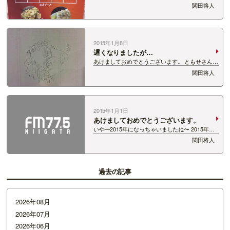
てきました！ 新潟県内のたこ焼き屋さんが美味し
関田将人
いたこ焼きを販売！ ふるさと村限定メニューもあ
るとか！？ 関田も美味しいたこ焼きに舌鼓。 こ
りゃうまい！ 一個が大きい！ 12日ま…
2015年1月8日
遅くなりましたが…
あけましておめでとうございます。 ともせさんが
書いた俺です。 たった2分で書き上げました。 似
関田将人
ている（笑）
2015年1月1日
あけましておめでとうございます。
いやー2015年になっちゃいましたね〜 2015年は
ゴールデンピッグスで迎え、家に帰り爆睡。 そし
関田将人
て今はもうＦＭ新潟です(笑) 独り身としては、元
日に家で一人ぼっちってぇのはきついんす。 それ
に比べてＦＭ新潟には今日も沢…
過去の記事
2026年08月
2026年07月
2026年06月