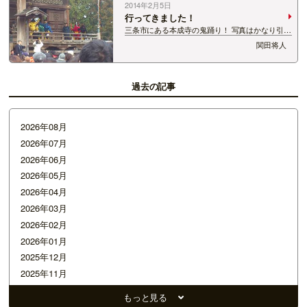
2014年2月5日
行ってきました！
三条市にある本成寺の鬼踊り！ 写真はかなり引き
ですが(笑) かなりの迫力でした！ まぁ子供たちの
関田将人
あちこちでの泣き声(笑) あれだけ鬼がそろってた
ら泣いちゃうわな(笑) 最後に寄りの鬼を１枚 おあ
とがよろしいようで・・・
過去の記事
2026年08月
2026年07月
2026年06月
2026年05月
2026年04月
2026年03月
2026年02月
2026年01月
2025年12月
2025年11月
2025年10月
もっと見る
2025年09月