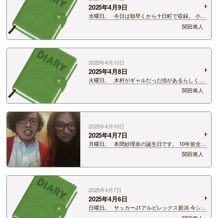
2025年4月9日
水曜日。 今日は朝早くから十日町で収録。 小千
谷から十日町に入ったのですが、 田んぼには雪が
関田将人
しっかり積もっていてびっくり。 同じ新潟でもこ
れだけ違うんだから面白い。 リスナーさんから
「地元の今…
2025年4月10日
2025年4月8日
火曜日。 木村がギャルだった頃があるらしくそ
の時の写真を見せてもらった。 すごいギャルだっ
関田将人
た。 こんなにギャルの残り香が今はない人がい
るなんて。 すごすぎる。
2025年4月10日
2025年4月7日
月曜日。 本間紗理奈の誕生日です。 10年前全く
仲良くない頃に撮った写真をアップしてお祝いの
関田将人
言葉に変えさせて頂きます。
2025年4月7日
2025年4月6日
日曜日。 サッカーJ1アルビレックス新潟 今シー
ズンリーグ戦初勝利！ 期待しかない樹森アルビ。
関田将人