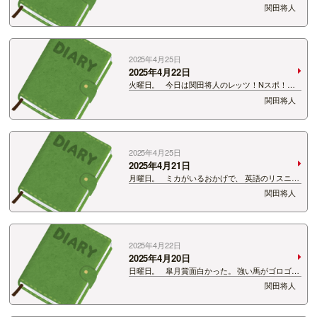
くん、翔ちゃんといる時間がマジで放課後みたい
関田将人
な感じで好き。 いい大人だし、ちゃんと大人なん
ですけどね。 でもなんかあの頃のちょけた雰囲
気が出るん…
2025年4月25日
2025年4月22日
火曜日。 今日は関田将人のレッツ！Nスポ！！
収録日。 前にも言いましたが、大谷ってヤツです
関田将人
よがアシスタントとして出演くれるようになりま
した。 大谷に頼りまくっていたことが顕著で
す。 収録時間が…
2025年4月25日
2025年4月21日
月曜日。 ミカがいるおかげで、 英語のリスニン
グ力は上がっているかも。 ただ聞けても話せな
関田将人
い。 このモヤモヤを今日は思いっきり感じまし
た。 a littleでも話せるようになりたい。 &nbs…
2025年4月22日
2025年4月20日
日曜日。 皐月賞面白かった。 強い馬がゴロゴロ
いる世代に感じた。 近年でいうとイクイノックス
関田将人
世代のような。 こんなにワクワクしたのに馬券
を外しました。 冷めるわー。