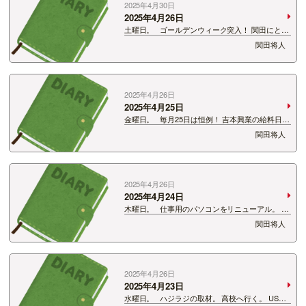
2025年4月30日
2025年4月26日
土曜日。 ゴールデンウィーク突入！ 関田にとっ
てもお仕事できると嬉しいよウィークでもある。
関田将人
振り返ると15年前とか何をしていたから全く覚
えていない。 きっとバイト、バイト、ライブ、バ
イトとかだ…
2025年4月26日
2025年4月25日
金曜日。 毎月25日は恒例！ 吉本興業の給料日。
今月は…あー足らんね！ これが今年最低月給で
関田将人
ないとダメね！ 頑張らないと！ホント！
2025年4月26日
2025年4月24日
木曜日。 仕事用のパソコンをリニューアル。 40
歳目前にして新たな知識を入れることに。 シュ
関田将人
ーって頭から煙を出しています。 同じ系統のパソ
コンを持っている人が軽めのマウントを取ってき
ます。 人…
2025年4月26日
2025年4月23日
水曜日。 ハジラジの取材。 高校へ行く。 USU