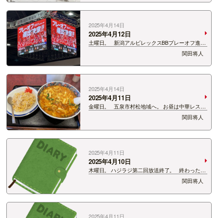
ご来場ありがとうございました！ スタッフの皆さ
んもお疲…
2025年4月14日
2025年4月12日
土曜日。 新潟アルビレックスBBプレーオフ進出
決定！！！ 五十嵐圭選手も「通過点」と言ってい
関田将人
ました。 目標はB2昇格！ できる！できる
よ！！！
2025年4月14日
2025年4月11日
金曜日。 五泉市村松地域へ。 お昼は中華レスト
ラン上海。 上海特製ラーメンとチャーハンの
関田将人
セット。 これで1,250円。 満腹！うまうま！最
高！！！
2025年4月11日
2025年4月10日
木曜日。 ハジラジ第二回放送終了。 終わった後
の反省会が楽しい。 というかこういうの大事ね。
関田将人
40越えたおっさんたちが本気であーでもないこー
でもないって話し合う。 いいことも悪いことも
出し合う…
2025年4月11日