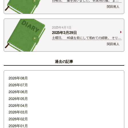
か40を目前にしてオーバーオールを衣装にすると
関田将人
は。 遠い存在だと思っていました。 すんごい愛
嬌が出るから。 いいんだね！オーバーオール！！
2025年4月1日
2025年3月29日
土曜日。 40歳を前にして初めての経験。 そりゃ
あハマるわ。 この経験をまたするためには仕事を
関田将人
めっちゃ頑張らなきゃ。 そりゃあそうだ！ 仕事
を頑張る→あの経験でテンション上げる→仕事を
頑張る …
過去の記事
2026年08月
2026年07月
2026年06月
2026年05月
2026年04月
2026年03月
2026年02月
2026年01月