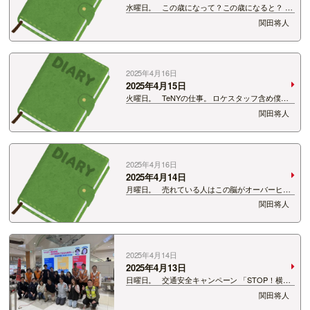
水曜日。 この歳になって？この歳になると？ 過
去一で美味いものに出会うことがあります。 富
関田将人
山で出会いました。 出逢っちゃいました。
2025年4月16日
2025年4月15日
火曜日。 TeNYの仕事。 ロケスタッフ含め僕が1
番年上。 もしかしたら僕の言うことを無理して笑
関田将人
うかもしれない。 僕が静かにしていたら、 怒っ
ているのかな？なんて気を使われるかもしれな
い。 知…
2025年4月16日
2025年4月14日
月曜日。 売れている人はこの脳がオーバーヒー
トしそうな日々を過ごしているのか。 すごすぎ
関田将人
る。 13時30分から19時30分まで喋りまくってい
たら脳がとんでもないことになりました。 これ
を続けな…
2025年4月14日
2025年4月13日
日曜日。 交通安全キャンペーン 「STOP！横断
歩道～歩行者優先で安全な新潟〜」 ステッカーキ
関田将人
ャンペーンに行ってきました！ たくさんの方の