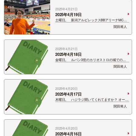
2025年4月21日
2025年4月19日
土曜日。 新潟アルビレックスBBアリーナMCと
しての最終戦でした。 ５シーズン目が終了。 B
関田将人
３リーグ。 やはり勝つのは簡単ではない。 勝利
することの難しさ、そして勝利することで得る喜
びは格別だ…
2025年4月21日
2025年4月18日
金曜日。 ルパン3世のカリオストロの城でのカ
ーチェイスシーンでもお馴染み。 FIATのチンク
関田将人
エチェント（表記間違ってたらすみません）アニ
メのモデルになったものを初めて見ました。 こ
れ関係者の皆…
2025年4月20日
2025年4月17日
木曜日。 ハジラジ聞いてくれてますか？ オープ
ニングにワンマントークをしてから楽曲に入るシ
関田将人
ステムなんですけど、 今回初めて関田が担当しま
した。 すんごい緊張感が漂うオープニングトー
クをしてしま…
2025年4月20日
2025年4月16日