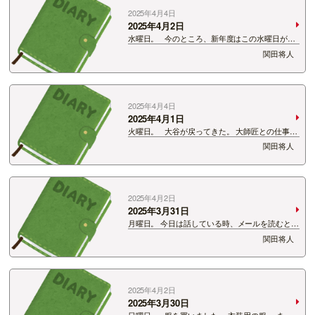
2025年4月4日
2025年4月2日
水曜日。 今のところ、新年度はこの水曜日が僕
の定休日。 なので水曜日の過ごし方がめっちゃ大
関田将人
事になるんです。 という意味で今日はいい過ごし
方したなぁ。 次の仕事の準備をしつつ、録画し
たテレビを見…
2025年4月4日
2025年4月1日
火曜日。 大谷が戻ってきた。 大師匠との仕事を
経てNスポに。 僕が彼に強く依存していたのがよ
関田将人
ーく分かりました。 強依存。 哲也なしではいら
れない人間になってしまった。 あの笑い声を求め
て。 &…
2025年4月2日
2025年3月31日
月曜日。 今日は話している時、メールを読むとき
などに噛んでしまう。 カミカミデー。 これ不思
関田将人
議なもんであるんです。 野球選手のバッティング
みたいなもので、 何を喋っても噛まない日もあれ
ば、 何を喋っても噛む…
2025年4月2日
2025年3月30日
日曜日。 服を買いました。 衣装用の服。 まさ