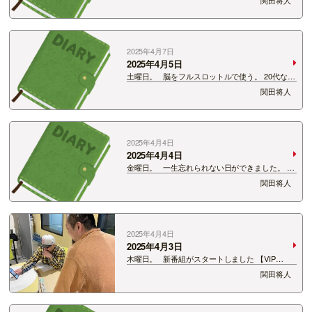
勝ててはなかったけど、僕は今シーズンずっと
期待して見てました。 何かきっかけ一つで変わり
そうとい…
2025年4月7日
2025年4月5日
土曜日。 脳をフルスロットルで使う。 20代なら
疲れを感じていなかったかも。 めちゃくちゃ疲れ
関田将人
た。 もっと20代に脳を使っておけよ！ くぅー！
2025年4月4日
2025年4月4日
金曜日。 一生忘れられない日ができました。 嬉
しさとかじゃなく悔しさで。 中学校2年生の時。
関田将人
僕がお笑い芸人を目指すきっかけがくれたあの日
と同じ。 何年後にこの悔しさが実る日が来るの
か分かりま…
2025年4月4日
2025年4月3日
木曜日。 新番組がスタートしました 【VIP
GROUP Presents ハジラジ！ -恥をかいて 始まる
関田将人
ハジける RADIO-】 打ち合わせ中から楽しい
僕が一番年下。 末…