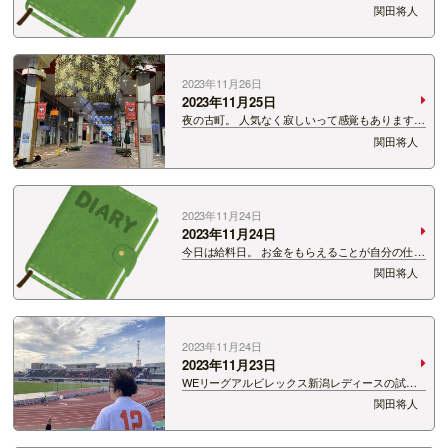
ことです。 イクイノックス。 度肝を抜かれまく
関田将人
ってます。 今日のジャパンカップ。 様々な不安
要素が伝えられていましたが （まぁこれも無理や
り出しているような気す…
2023年11月26日
2023年11月25日
夜の古町。 人気なく寂しいって感覚もあります
が、 屋根もあるアーケード街は魅力的。 僕には
関田将人
そんな力はないけど、 きっと古町はこれからも魅
力的な街であり続ける。 それを実現させてくれる
人が現れる。と思う。 &…
2023年11月24日
2023年11月24日
今日は給料日。 お金をもらえることが自分の仕事
へのモチベーションになっています。 今月の金
関田将人
額はと…なるほどー。 この金額が平均金額になっ
てもらえると〜 助かりますなぁ。 これくらいの
金額をもら…
2023年11月24日
2023年11月23日
WEリーグアルビレックス新潟レディースの試合
を見に行ってきました⚽️ 11月下旬とは思えない
関田将人
暖かさ。 西陽を受けながらの観戦。 ゴール裏で
選手の声も聞こえてくる距離の近さ。 新鮮…