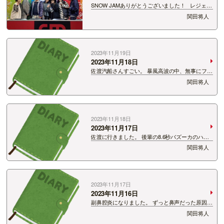
SNOW JAMありがとうございました！ レジェン
ドと共に。 あ、今シーズンは「ハート狩人」とい
関田将人
うウルトラダサいネーミングの集合体に参加しま
す。 要は冬盛り上げます！ よろしくお願いしま
す！
2023年11月19日
2023年11月18日
佐渡汽船さんすごい。 暴風高波の中、無事にフェ
リーを運航。 そして僕は佐渡から新潟市に戻って
関田将人
これました。 様々な情報をチェックして運航し
てるんだろうなぁ。 その努力に頭が下がります。
めっちゃ揺れるってこと…
2023年11月18日
2023年11月17日
佐渡に行きました。 後輩の8.6秒バズーカのハマ
やねんがいました。 彼は自分が持つキッチンカ
関田将人
ーを使って全国のイベントに出店。 今回は佐渡の
イベントに出店しに来たそうです。 僕はそのイベ
ントをテレビ中継でお伝…
2023年11月17日
2023年11月16日
副鼻腔炎になりました。 ずっと鼻声だった原因は
どうもこれだったようです。 耳鼻科で初めて撮
関田将人
ったレントゲン。 鼻のレントゲンの撮り方にビッ