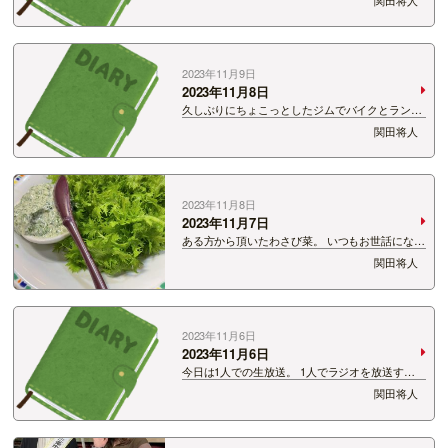
知しては「嫌だなぁ。早くこの場から抜け出した
いなぁ」になります。 これが芸人に必要な空気
を読むために必要な能力だと…
2023年11月9日
2023年11月8日
久しぶりにちょこっとしたジムでバイクとランし
てきました。 あ！自転車乗って走ってきました。
関田将人
僕ってダサいなぁって思うんですけど、 隣の人
の走っているスピードに負けたくないから、同じ
ようなスピードで走っちゃう…
2023年11月8日
2023年11月7日
ある方から頂いたわさび菜。 いつもお世話になっ
ているお店に持って行ったら素敵な料理として提
関田将人
供してくれた。 わさび菜のサラダ。わさび菜
マヨネーズ添え。 このわさび菜マヨネーズうん
ま！ 新潟には天…
2023年11月6日
2023年11月6日
今日は1人での生放送。 1人でラジオを放送する
時に思うこと。 近くに笑ってくれる人がいるか
関田将人
いないか。 これってめっちゃ大事！ 深夜ラジオ
とかでもあるじゃないですか？ パーソナリティじ
ゃない人が笑っているシー…