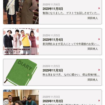
2023年11月6日
2023年11月5日
勉強になりました。 ゲストでお話しさせていただ
いた現場。 お笑いとマジメの絶妙なバランスを
関田将人
教えてもらえませんか？？ 出番前の写真で分かる
ように緊張しまくってます…
2023年11月5日
2023年11月4日
新潟県住みます芸人にとって今年最後のお笑いラ
イブ！！！ 1年ぶりに！！！！ ジョイアtheよし
関田将人
もと 12月16日土曜日に帰ってまいります！！ 今
年もただただ楽しい時間を提供します！！！！ チ
ケ…
2023年11月5日
2023年11月3日
秋も深まる11月。 なのに暖かい。 僕は長袖1枚く
らいの季節が大好き。 しかもヒートテックにシ
関田将人
ャツ1枚スタイル。 このスタイルができる季節が
短い。 というか10月にヒー◯テックを着ている
だけでビックリされる…
2023年11月3日
2023年11月2日
僕の大好きな後輩が新潟に来ているということで