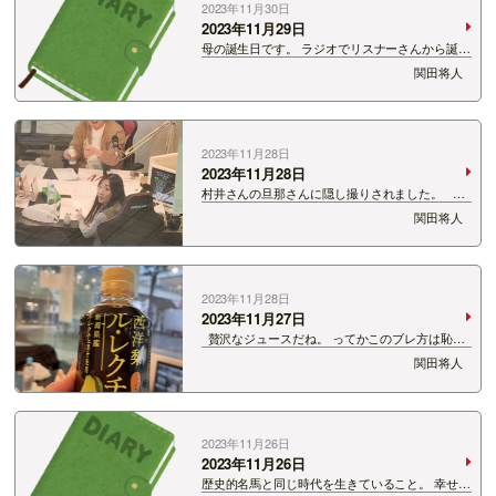
2023年11月30日
2023年11月29日
母の誕生日です。 ラジオでリスナーさんから誕生
日メールが来るってすごいですよね。 元気でい
関田将人
てもらえればと思います。 いい肉の日は関田母の
誕生日ということで覚えておいてください！ 来
年はたくさん…
2023年11月28日
2023年11月28日
村井さんの旦那さんに隠し撮りされました。 激
写された時の顔だね。 週刊誌ですっぱ抜かれたら
関田将人
こんな顔してそう。
2023年11月28日
2023年11月27日
贅沢なジュースだね。 ってかこのブレ方は恥ず
かしい。
関田将人
2023年11月26日
2023年11月26日
歴史的名馬と同じ時代を生きていること。 幸せな