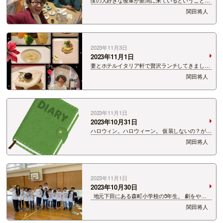
飲むことに。 その名は砂金。 以前オープンスペ
関田将人
ースという漫才コンビとしてエンタの神様やレッ
ドカーペットにも出演していた。 そんなオープ
ンスペースとは僕が3年目くら…
2023年11月3日
2023年11月1日
妻とホテルイタリア軒で贅沢ランチしてきまし
た。 もっといい写真なかった？
関田将人
2023年11月1日
2023年10月31日
ハロウィン。ハロウィーン。 仮装しないの？がと
にかく苦手。 30数年生きててそんな風習なかっ
関田将人
たのに、 突然流行りだしたら「仮装しないの？」
っておかしくないか？ そもそものハロウィンの
意味も毎年…
2023年11月1日
2023年10月30日
地元下田にある森町小学校の5年生。 劇をやる
んですってイベントで。 かわいいよねぇ。 同級
関田将人
生の子供が2人もいるねぇ。 ビックリだねぇ。