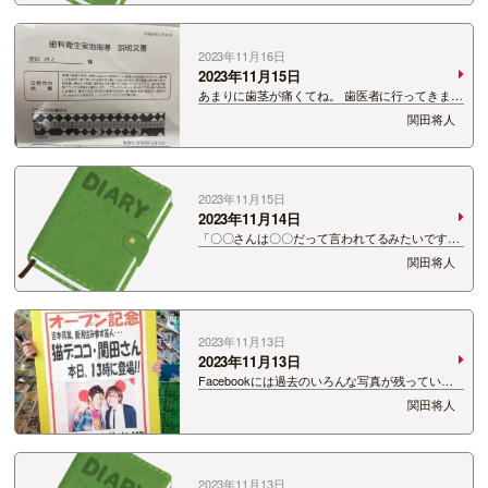
クリ。 なんか鼻をのせて撮ったり、顎を乗せて撮
ったり。 新しい発見です…
2023年11月16日
2023年11月15日
あまりに歯茎が痛くてね。 歯医者に行ってきまし
た。 「僕はデンタルケア」とか言ってるくせし
関田将人
て、 なかなか検診に行けてませんでした。 行っ
たら磨き方やら何やらご指導をたくさん受けまし
た。 「ちゃんと定期的に検…
2023年11月15日
2023年11月14日
「〇〇さんは〇〇だって言われてるみたいです
よ！」 いやこれ本人に伝える必要ある？ 恐らく
関田将人
伝えてきている人間が一番に思っているんでしょ
うね。 何かを生み出そうとする時、必ずハレーシ
ョンが起きる。 まさに今それ…
2023年11月13日
2023年11月13日
Facebookには過去のいろんな写真が残ってい
た。 誰かが撮った写真とかもタグ付けされていれ
関田将人
ば残るのかな？多分 懐かし〜 短パン履いてい
た〜 楽しかったけどしんどかったな〜
2023年11月13日