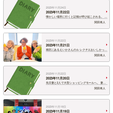
2023年11月24日
2023年11月22日
懐かしい場所に行くと記憶が呼び起こされる。 そ
んなことってあるんですね。 加茂市に行ってき
関田将人
ました。 恐らく20年ぶりに加茂市を歩いたら思
い出す思い出す。 高校3年間の思い出。 忘れて
いたんじゃ…
2023年11月22日
2023年11月21日
南区にあるえいかさんのル レクチエおいしかった
です。 加工アプリさんよー。 なんでこんなに僕
関田将人
の顔が赤いんだい。 何に合わせてくれてんだい！
2023年11月22日
2023年11月20日
先日妻と2人で大型ショッピングモールへ。 妻と
行くのは久方ぶり。 海外の飲食物たくさん売っ
関田将人
てるお店が楽しい。 あそこに行っただけで旅気分
に浸れる。 僕は一切料理をしないので、 妻の後
ろにただつ…
2023年11月19日
2023年11月19日