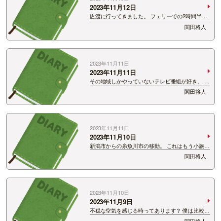
2023年11月12日
佐渡に行ってきました。 フェリーでの2時間半。
特別な時間でなんかワクワクします。 ただ一つ
関田将人
分かったこと… 僕は結構船酔いする方なのかも。
周りがそこまで気にしていない揺れにも敏感に反
応してしまう。 過去に…
2023年11月11日
2023年11月11日
その地域しかやっていないテレビ番組が好き。 あ
る地域の婦人バレーボール大会。 なかなかにシ
関田将人
ュール。 でも伝統的な番組で、実況もいて解説の
方もいる。 そして1日に3回くらい放送してい
る！ すごい…
2023年11月11日
2023年11月10日
新潟市からの糸魚川市の移動。 これはもう小旅
行。 だからこそ道中を楽しまないと。 移動と思
関田将人
わず旅行と思うこと。 そうすると普段見ている
景色も見え方が変わるもんです。 ただ、トンネル
はしんどい！ トンネルのい…
2023年11月10日
2023年11月9日
不穏な空気を感じる時ってあります？ 僕は比較的
感じやすいみたいで、 他人が出す不穏な空気を察
関田将人