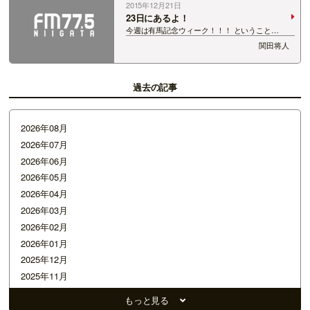
2015年12月21日
23日にあるよ！
今週は有馬記念ウィーク！！！ ということ
で・・・！！！ 23日（水・祝）にＤｅｋｋｙ401
関田将人
で有馬記念イベントが行われます！ 僕は11時か
ら『関田将人の競馬トーク＆クイズ大会』に出演
するよ！ クイズ大会に正解するとプレゼン…
過去の記事
2026年08月
2026年07月
2026年06月
2026年05月
2026年04月
2026年03月
2026年02月
2026年01月
2025年12月
2025年11月
2025年10月
もっと見る
2025年09月