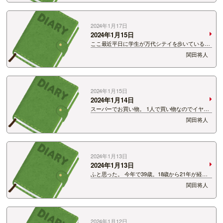
ていた。 めっちゃお笑い好きで、神保町漫才劇場
に行ってるらしい。 すご…
2024年1月17日
2024年1月15日
ここ最近平日に学生が万代シテイを歩いていると
ころを見かける。 恐らく高校が入学試験開催の
関田将人
ためお休みになっているのだろう。 学校がお休
み。お出かけで万代シテイ。 気合いが入りまく
る1日だったこと…
2024年1月15日
2024年1月14日
スーパーでお買い物。 1人で買い物なのでイヤホ
ンを付けながら。 何だかすごい目が合う人がい
関田将人
る。 イヤホンを外す。 見つめ合うこと5秒。 何
事！？ 「いつも元気もらってます！仕事行きたく
ないなっ…
2024年1月13日
2024年1月13日
ふと思った。 今年で39歳。18歳から21年が経っ
た。 39歳からの21年後は60！？ とんでもないス
関田将人
ピードで還暦を迎えそうな気がしてなりません。
だって高校卒業してからあっという間でした
よ！…
2024年1月12日