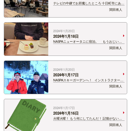
テレビの中継でお邪魔したところ 十日町市にある
「雪原学舎」 廃校となった小学校をリフォームし
関田将人
て作られたカフェ、グランピング施設。 教務室を
リフォームして作られたカフェ！ 音楽室がこ
んな素敵な部…
2024年1月20日
2024年1月18日
NASPAニューオータニに宿泊。 もうおじいち
ゃんになってもうた。
関田将人
2024年1月20日
2024年1月17日
NASPAスキーガーデンへ！ インストラクターの
古藤さんの優しい指導により楽しく滑れました！
関田将人
最後嘘みたいな写真撮れた！
2024年1月17日
2024年1月16日
火曜火曜！ もう何にしてたんだ！ 記憶がない！
思い出せばスキーのためにグローブを買ってい
関田将人
た！ そこにいた店員さんは僕のことを知ってくれ