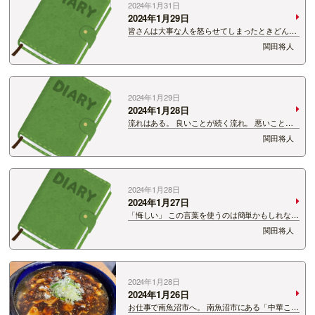
2024年1月31日
2024年1月29日
皆さんは大事な人を怒らせてしまったときどんな
対応をしますか？ 僕は謝るだけ謝って、あとは相
関田将人
手の出方を待ってしまいます。 それがまぁうま
くいかない。 怒らせてしまった時って脳がストッ
プしてしまう・・・。 &n…
2024年1月29日
2024年1月28日
流れはある。 良いことが続く流れ。 悪いことが
続く流れ。 その流れは行ったり来たり。 悪い
関田将人
流れが来た時の対処法を勉強中。 心を無に。そん
なことができたら最高である。 だいたい心も体も
不安定でう…
2024年1月28日
2024年1月27日
「悔しい」 この言葉を使うのは簡単かもしれない
けど、使わせてください。 新潟アルビレックス
関田将人
BB対愛媛オレンジバイキングスのGAME1 愛媛に
敗れました。 愛媛さんの新潟対策。素晴らしか
ったです…
2024年1月28日
2024年1月26日
お仕事で南魚沼市へ。 南魚沼市にある「中華こし