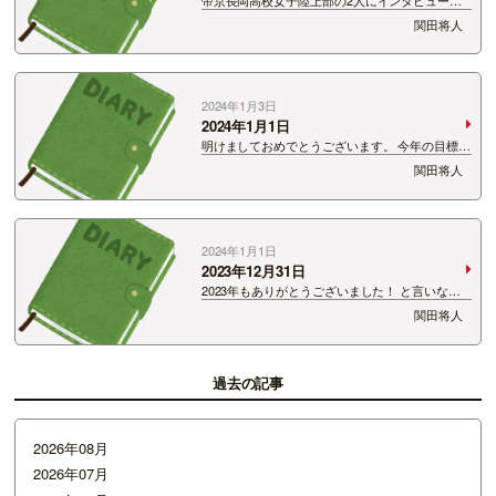
若い力に自分の下がっている気持ちを引き上げて
関田将人
もらいました。 まだまだ時間はかかるけど、し
っかり前を向いていきます。 いきましょう。
…
2024年1月3日
2024年1月1日
明けましておめでとうございます。 今年の目標
は…なんて書くつもりでしたが、 今回の地震で
関田将人
なかなかブログを書けずにいました。 今も大変な
思いをされている方がたくさんいると思います。
そんな人たちが僕の声で少し…
2024年1月1日
2023年12月31日
2023年もありがとうございました！ と言いなが
ら今2024年の朝にブログを書いちゃってます。
関田将人
大晦日は実家に帰り、兄弟家族が集まって甥っ子
と漫才をしてみたり、 美味しいご飯を食べ、お酒
を飲み、ちゃんと酔い…
過去の記事
2026年08月
2026年07月