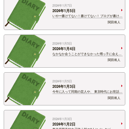
2024年1月7日
2024年1月5日
いやー書けてない！書けてない！ ブログが書けて
ない！ こりゃいかんですよ。 思い出そう。5日
関田将人
は何してた？ お洗濯。掃除。 クリーニング屋さ
んに行く。 番組制作。 あ！思い出した！ 朝少し
イラッとした態度を出…
2024年1月5日
2024年1月4日
なかなか会うことができなかった甥っ子に会えま
した。 というか僕にどうしても会いたかったらし
関田将人
い。 「お笑いってどうやってやるの？」 「ツッ
コミってどうやってるの？」などお笑いの質問を
ガンガンされる。 &nbs…
2024年1月5日
2024年1月3日
今年に入って同期の芸人や、 東京時代にお世話に
なっていた方からたくさん連絡をもらいました。
関田将人
なんかあったら言ってね！ マジで困ったら何で
もする！ こんなありがたい話ないですよね。 東
京にいた時…
2024年1月3日
2024年1月2日
帝京長岡高校女子陸上部の2人にインタビュー。