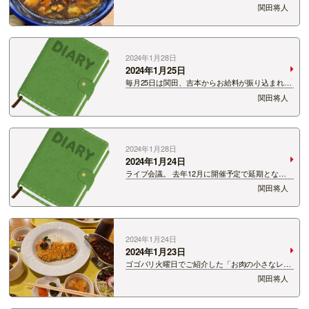
じ」さん。 麻婆麺と半チャーハンセット！ もう
関田将人
先輩芸人さんのお言葉をお借りします！ 「間違い
ない！」 激うまでしたー！
2024年1月28日
2024年1月25日
毎月25日は関田、吉本からお給料が振り込まれる
日。 今月は… うーん…これじゃダメなんだよな
関田将人
ぁ… もっともっとなんです。 しょぼーん。
2024年1月28日
2024年1月24日
ライブ会議。 去年12月に開催予定で延期となっ
たらジョイアTHEよしもと。 振替公演の日程な
関田将人
どやっと決まり、動けそうです。 そして2024年
初めて新潟県住みます芸人で集まりました。 何
でしょう…
2024年1月24日
2024年1月23日
ゴゴパリ火曜日でご紹介した「お肉の小さなレス
トランにく祥」 僕は夫婦でよく行くお店。 番組
関田将人
インスタグラムに載せていたなかった写真。 は
い！美味い！ 「塾成牛のステーキカレーセット」
と 越の姫豚…