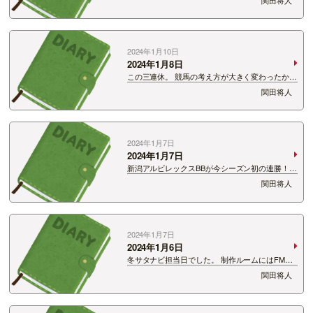
れそうですが、 飲む相手によっては個室で飲む
って大事ね。 会話の一部分だけ切り取られて変な
風に言われかねない昨今。 …
2024年1月10日
2024年1月8日
この三連休。 競馬の考え方が大きく変わったかも
しれない。 正確に言うと競馬予想の考え方。
関田将人
SNSでたくさんの方が予想しているんです。 その
方の努力を見ると、僕はまぁ当たらんわなって思
ってしまいました(笑) …
2024年1月7日
2024年1月7日
新潟アルビレックスBBが今シーズン初の連勝！
今シーズンの前半戦、切なくなるくらい勝てなか
関田将人
った。 ましてや今回の地震は選手にとっても大変
だったはず。 その中で連勝。これは本当に大き
い。 このチームは若い選手…
2024年1月7日
2024年1月6日
冬サタナビ担当日でした。 制作ルームにはFM新
潟スタッフのお子さんが。 小学一年生。 「これ
関田将人
で（CDデッキ）音楽聴きたいんだけどどうすれ
ばいいの？」と言われたので 「何を聴きたい
の？」と言ったら… &nbs…