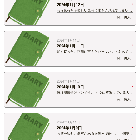
2024年1月12日
もうめっちゃ楽しい気分に水をさされてしまいま
した。 しっかりミュートさせていただきます。
関田将人
ありがとうございました。 やっぱりこういうこ
とがあると思うのは、 このブログは天国。最高！
ブログを書いているうちに…
2024年1月11日
2024年1月11日
髪を切った。正確に言うとパーマネントをあてて
もらった。 その時にアシスタントでいた方の声
関田将人
がめっちゃ素敵だった。 とにかく声に芯があって
耳に響く声。 おいくつの方なんだろう？ アシス
タントだし若いのかな？ &…
2024年1月11日
2024年1月10日
僕は影響受けマンです。 すぐに尊敬している人の
影響を受ける。 このブログを書き出したのも、
関田将人
オードリー若林さん、南海キャンディーズ山里さ
んのドラマ 「だが、情熱はある」を見たからです
し、 ファッションは基本そ…
2024年1月11日
2024年1月9日
お酒を飲む。個室がある居酒屋で飲む。 「個室で
飲みたいとか関田調子乗ってまんなぁ！」と言わ
関田将人