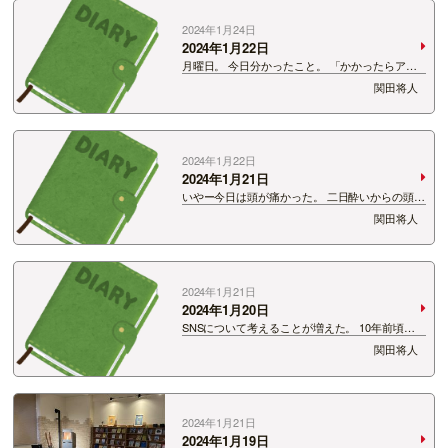
2024年1月24日
2024年1月22日
月曜日。 今日分かったこと。 「かかったらアカ
ン！」 かかるとは・・・競馬用語。 騎手と馬の
関田将人
呼吸が合わずちぐはくな状態のことを「かかる」
という表現をします。 芸人界でも気合が入りす
ぎて、周りが見えなくなって…
2024年1月22日
2024年1月21日
いやー今日は頭が痛かった。 二日酔いからの頭痛
なのかな？ 土曜の夜に飲んだお酒。 普段絶対に
関田将人
飲まないお酒だった。 相性が悪かったんだなぁ。
これこの歳になって分かってきたことで、 本当
自分の体…
2024年1月21日
2024年1月20日
SNSについて考えることが増えた。 10年前頃に
Twitterをやっていた頃とはえらい違い。 バゴー
関田将人
ンって全部辞めようかな！って思う瞬間が増えま
した。 やってて良かったー！って思う瞬間も少な
からずあるんです…
2024年1月21日
2024年1月19日