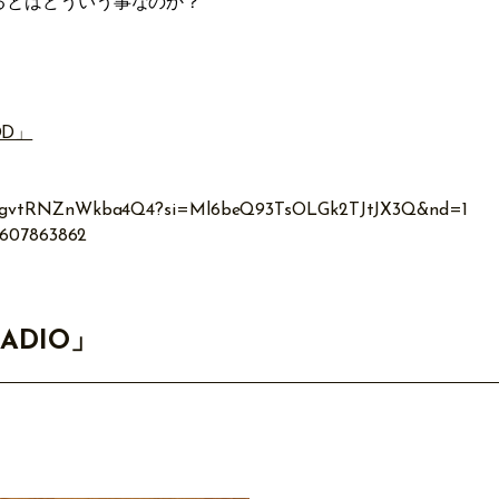
るとはどういう事なのか？
OD」
OTHgvtRNZnWkba4Q4?si=Ml6beQ93TsOLGk2TJtJX3Q&nd=1
d1607863862
RADIO」