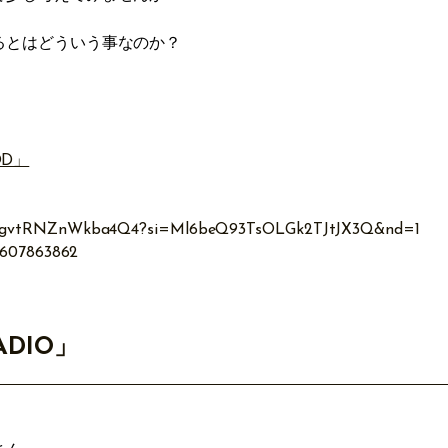
るとはどういう事なのか？
OD」
OTHgvtRNZnWkba4Q4?si=Ml6beQ93TsOLGk2TJtJX3Q&nd=1
d1607863862
ADIO」