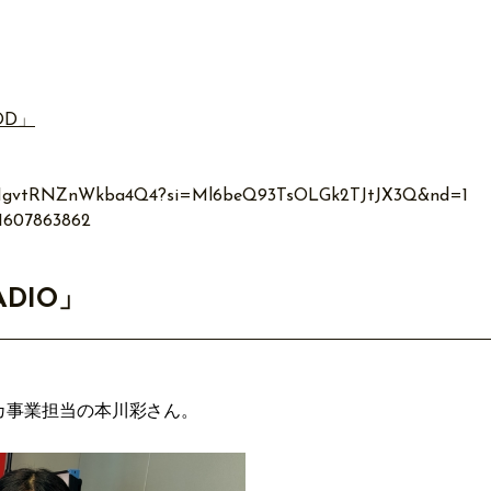
OD」
BOTHgvtRNZnWkba4Q4?si=Ml6beQ93TsOLGk2TJtJX3Q&nd=1
d1607863862
ADIO」
カ事業担当の本川彩さん。