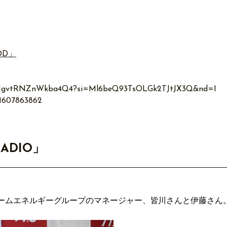
OD」
BOTHgvtRNZnWkba4Q4?si=Ml6beQ93TsOLGk2TJtJX3Q&nd=1
d1607863862
RADIO」
ホームエネルギーグループのマネージャー、皆川さんと伊藤さん