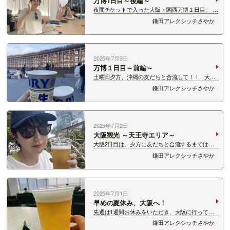
万博1日目～後編～
夜間チケットで入った大阪・関西万博１日目。 行
き当たりばったりのノープランで会場をさまよい
鎌田アレクシッチさやか
歩いていましたが・・・ レストランに！！！入
れたーーー！！！ （汗だくで髪ぼさぼさ笑） ポ
ルトガルパビ…
2025年7月3日
万博１日目～前編～
土曜日夕方、沖縄の友だちと合流して！！ 大
阪・関西万博にきたー！！！ 大屋根リングを眺め
鎌田アレクシッチさやか
ながら、乾杯！！ リング、写真や映像で見て想
像していたより迫力ありました・・・！ &nbs…
2025年7月2日
大阪観光 ～天王寺エリア～
大阪2日目は、夕方に友だちと合流するまでは一
人観光！ ノープランだったのですが(笑)、思いつ
鎌田アレクシッチさやか
きで天王寺エリアへ。 天王寺の芝生広場「天し
ば」で、日本で2番目に高い超高層ビル・あべの
ハルカスを眺めながら乾杯～！ &nbsp…
2025年7月1日
早めの夏休み、大阪へ！
先週は1週間お休みをいただき、大阪に行ってき
ました～！ 夕方の便で新潟空港から、伊丹空港
鎌田アレクシッチさやか
へ！ 車に乗らない旅だからこそできる、旅のはじ