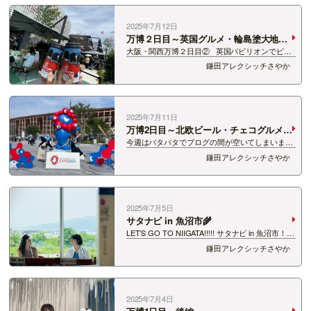
ます！（リングサイドマーケ…
2025年7月12日
万博２日目～英国グルメ・輪島塗大地球
儀～
大阪・関西万博２日目② 英国パビリオンでビー
ルゲット！！ ちょっとしたキッチンカーで並ばず
鎌田アレクシッチさやか
買えました。 パビリオンは並んでいたので・・・
すみません、ビールだけシリーズです😂 スコー
ンセットも…
2025年7月11日
万博2日目～北欧ビール・チェコグルメ・
サウジ館～
今週はバタバタでブログの間が空いてしまいまし
た・・・！ ６月に行ってきた大阪・関西万博の振
鎌田アレクシッチさやか
り返りを再開します～！ ２日目は日曜日！
11:00入場の予約（9時と10時は埋まっちゃってた
😂）。 10:45に夢…
2025年7月5日
サタナビ in 魚沼市🌾
LET’S GO TO NIIGATA!!!!! サタナビ in 魚沼市！
きゅうきょ、ピンチヒッターでおはるさんと一緒
鎌田アレクシッチさやか
にお届けしました〜！ お聞きいただき、ありが
とうございましたー！！ （詩菜…
2025年7月4日