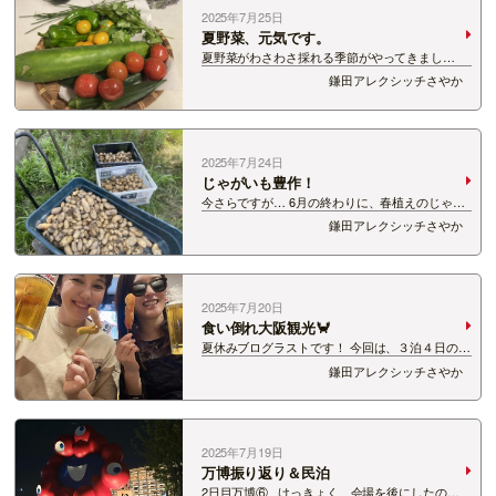
2025年7月25日
夏野菜、元気です。
夏野菜がわさわさ採れる季節がやってきまし
た！！ 今年はトマトの勢いがすごい！！ 去年不
鎌田アレクシッチさやか
作だったので多めに苗を植えたのですが、どんど
ん採れます😂 ミニトマトは黄色いタイプと、皮
が柔らかい「プチプヨ」を育てています。 &nb…
2025年7月24日
じゃがいも豊作！
今さらですが… 6月の終わりに、春植えのじゃが
いもを収穫しました。 豊作～！！ 手前からメー
鎌田アレクシッチさやか
クイン、きたあかり、男爵！ 1kgずつ植えたので
すが、たっぷりとれました。 芋ほり、ごろごろ
出てきて…
2025年7月20日
食い倒れ大阪観光🦀
夏休みブログラストです！ 今回は、３泊４日の大
阪旅！ ４日目は食い倒れの町大阪を堪能しまし
鎌田アレクシッチさやか
た〜 串カツはフィナーレだったのですが（笑）
まずは、 くくるのたこやき〜！ あの有名な…
2025年7月19日
万博振り返り＆民泊
2日目万博⑥ けっきょく、会場を後にしたのは