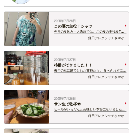
2025年7月28日
この夏の主役Ｔシャツ
先月の夏休み・大阪旅では、この夏の主役級Tシ
ャツを見つけてきました😌 爽やかな夏空ブルー
鎌田アレクシッチさやか
に、ヒョウが大胆にあしらわれた一着。 大阪は通
天閣のふもと、新世界市場のイカしたブティック
でゲット。 目があって、もう…
2025年7月27日
柿酢ができました！！
去年の秋に庭でとれた甘柿たち。 食べきれずにど
うしようかと思っていたところ、 ほったらかしで
鎌田アレクシッチさやか
「柿酢」ができるとネットで見かけたのでやって
みたところ… できたーーーーー！！！ ほんのり
柿の甘い香りが感じられる…
2025年7月26日
サン生で乾杯🍻
ビールがいちだんと美味しい季節になりましたね
ーーー！！！ 辛子きゅうりとサン生で乾杯～～
鎌田アレクシッチさやか
～！！！ FM-NIIGATAのXアカウントでは、
「サントリー×FM-NIIGATAハッ…