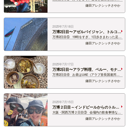
21時前！ 最後までたっぷり楽しみました😂 夜の
鎌田アレクシッチさやか
ミャクミャク、どう撮っても妖怪になる 日曜日
の夜ということもあって、前日より帰りはスイス
イでした。 …
2025年7月18日
万博2日目〜アゼルバイジャン、トルコ、
スペイン、タイ〜
万博2日目⑤ 19時をすぎ、1日歩きまわった足は
限界… でもせっかくの万博。 回れるなら回れる
鎌田アレクシッチさやか
だけ回りたい！！笑 ということでむかったの
は、 アゼルバイジャンパビリオン！ 優雅に…
2025年7月17日
万博2日目〜アラブ料理、ペルー、モナ
コ〜
万博2日目④ お昼はUAE（アラブ首長国連邦）
パビリオンのテイクアウト！ 伝統的なスパイスラ
鎌田アレクシッチさやか
イスと食べる「ラム・ウージ」(写真下)と、 「カ
リフラワー・マシャウイ」(上)を友だちとシェ
ア。 異国の香り…！！…
2025年7月15日
万博２日目～インドビールからのトルク
メニスタン～
大阪・関西万博２日目③ 会場内の飲食事情なの
ですが、 大屋根リング内にある海外パビリオンな
鎌田アレクシッチさやか
どのレストランやテイクアウトだけでなく、 リン
グの外側にもフードコート的な飲食エリアがあり