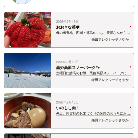
2026年2月19日
おおきな苺🍓
母の出身地、四国・徳島のいちご農家さんから、
とっても大きないちごを送っていただきました！
鎌田アレクシッチさやか
「さちのか」という品種！ かぶりつくサイズ
のいちごなんて初めて！！！ しっかりした果肉感
で、おいしい～…
2026年2月18日
黒姫高原スノーパーク🐾
土曜日に妙高のお隣、黒姫高原スノーパークに行
ってきました！ 晴れー！！ 前日までは気温が低
鎌田アレクシッチさやか
かったので、キュッとしまった雪で滑りやすかっ
た！ 数シーズン前から、犬さんと一緒に楽しめ
る「スノードッ…
2026年2月13日
いのしし肉！
先日、阿賀町のお米づくりの師匠のおうちにお呼
ばれして、 猪肉をいただいてきました！ 角煮！
鎌田アレクシッチさやか
やわらかくて、臭みがない！！ それでいて滋味あ
ふれる感じ。。。 美味しかったです。 脂身メイ
ンの部分をわけていただ…