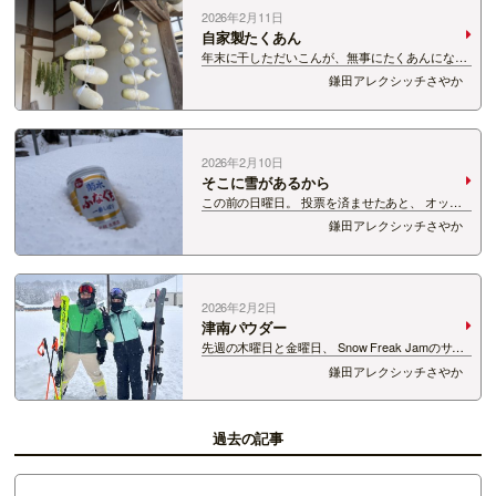
2026年2月11日
自家製たくあん
年末に干しただいこんが、無事にたくあんになり
ました！！ これは12月頃。 ある晴れた日に大
鎌田アレクシッチさやか
根を収穫！ かわいいヤツもいた(笑) 干しただい
こんもあれば、 もみがらの…
2026年2月10日
そこに雪があるから
この前の日曜日。 投票を済ませたあと、 オット
は仕事だし、雪降ってるし・・・ 雪でお酒を冷
鎌田アレクシッチさやか
やして、明るいうちからお酒を楽しみました。 な
んたって日曜日だからね。 これは庭のローズマ
リー。 けな…
2026年2月2日
津南パウダー
先週の木曜日と金曜日、 Snow Freak Jamのサポ
ートのお仕事でニュー・グリーンピア津南へ行っ
鎌田アレクシッチさやか
てきました！ （FM HEADLINEはお休みをいただ
きました🙇‍♀️） あさイチで、ゲレンデへ！！ &…
過去の記事