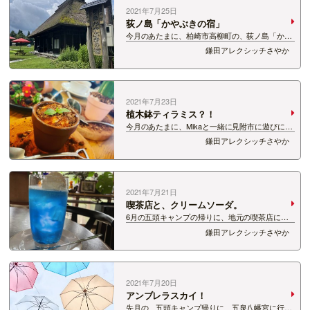
2021年7月25日
荻ノ島「かやぶきの宿」
今月のあたまに、柏崎市高柳町の、荻ノ島「かや
ぶきの宿」に泊まってきました。 ２泊3日。 少
鎌田アレクシッチさやか
し早めの夏休み気分！ 一棟貸切タイプなので、
家族やお友達同士の旅行におすすめです。 荻
ノ…
2021年7月23日
植木鉢ティラミス？！
今月のあたまに、Mikaと一緒に見附市に遊びにっ
てきました〜！ お目当てはこちら！！！ 植木
鎌田アレクシッチさやか
鉢？！ いいえ、ティラミスです。笑 みつけイン
グリッシュガーデンにあるカフェ、 「MEG
CAFE …
2021年7月21日
喫茶店と、クリームソーダ。
6月の五頭キャンプの帰りに、地元の喫茶店にお
邪魔しました。 「愛着珈琲出湯喫茶室」！ 新潟
鎌田アレクシッチさやか
市の古町にあった喫茶店のオーナーさんが2018年
にオープンしたお店だそうです。 アンティークな
家具たちに囲まれて、 …
2021年7月20日
アンブレラスカイ！
先月の、五頭キャンプ帰りに、五泉八幡宮に行っ