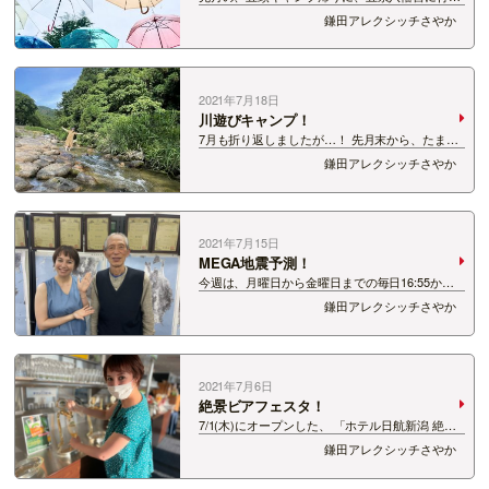
てきました！ 今ではすっかり梅雨もあけました
鎌田アレクシッチさやか
が… お目当てはこちら！ アンブレラスカ
イ！！！ 色とりどりのビニール傘がかわい
い。。。 …
2021年7月18日
川遊びキャンプ！
7月も折り返しましたが…！ 先月末から、たまっ
ていたブログをあげていきます。笑 6月の最終
鎌田アレクシッチさやか
週、梅雨の晴れ間にキャンプにいってきました！
川あそびー！！！ 五頭山麓いこいの森にて。
…
2021年7月15日
MEGA地震予測！
今週は、月曜日から金曜日までの毎日16:55から
の5分間、 「地震予測のいまを聴く ー地震は科学
鎌田アレクシッチさやか
で予測ができる。」をお届けしています！ お話
しいただいているのは、 測量工学とリモートセン
シング（遠隔操作）の…
2021年7月6日
絶景ビアフェスタ！
7/1(木)にオープンした、 「ホテル日航新潟 絶景
ビアフェスタ2021」に取材にいってきましたー！
鎌田アレクシッチさやか
今年は、2年ぶりにホテル日航新潟の31階Befco
ばかうけ展望室の特設ビアホールで開催！ …