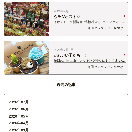
2021年7月5日
ウラジオストク！
イオンモール新潟南で開催中の、 ウラジオストク
フェアへ！ マトリョーシカなどの民芸品や、 は
鎌田アレクシッチさやか
ちみつ、ロシアの定番お菓子などが並んでいまし
た！ なんと！！！ ミルクウエハースの「カロフ
カ」も！ (直訳すると、…
2021年7月2日
かわいい子たち！！
先日の、国上山トレッキング帰りに！！ かわいい
子たちを買ってきました〜！！！ 三条市のカッ
鎌田アレクシッチさやか
プケーキ屋さん、The Ugly Ducklingのカップケー
キ！ かわいい〜〜〜！ 細い道の先にある…
過去の記事
2026年07月
2026年06月
2026年05月
2026年04月
2026年03月