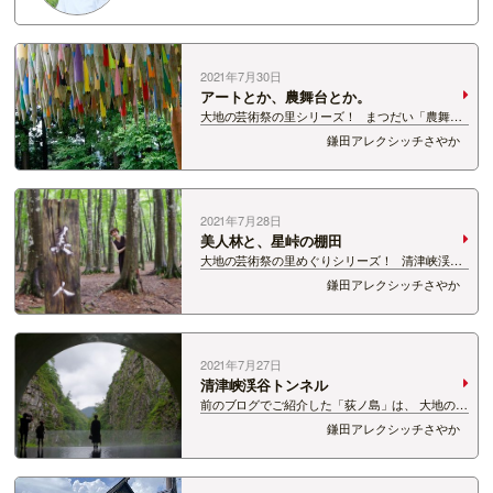
2021年7月30日
アートとか、農舞台とか。
大地の芸術祭の里シリーズ！ まつだい「農舞
台」周辺もお散歩しました。 かわいくて好きな
鎌田アレクシッチさやか
作品。 「リバース・シティ」 色とりどりのえん
ぴつに、世界の国・地域の名前が書いてありま
す。 …
2021年7月28日
美人林と、星峠の棚田
大地の芸術祭の里めぐりシリーズ！ 清津峡渓谷
からの帰りは、美人林へ！ ブナ林の中の森林
鎌田アレクシッチさやか
浴、とても気持ちがよかったです。 空気がおいし
い。。。 パラパラと雨もふっていましたが、
ブ…
2021年7月27日
清津峡渓谷トンネル
前のブログでご紹介した「荻ノ島」は、 大地の芸
術祭の里へも好アクセス！ ２泊3日のなかびは、
鎌田アレクシッチさやか
大地の芸術祭の里めぐりをしてきました。 何度
でも行きたくなる、清津峡渓谷トンネル。 パノラ
マステーションからの景色…