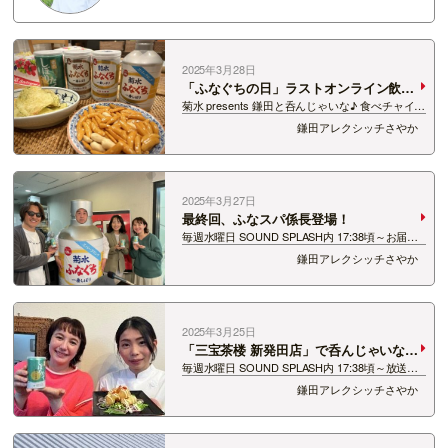
2025年3月28日
「ふなぐちの日」ラストオンライン飲み
会🍶
菊水 presents 鎌田と呑んじゃいな♪ 食べチャイナ
♪ 最終回翌日は、27日…そう！！ふなぐちの
鎌田アレクシッチさやか
日！！！ 10年前にはじまった、「オンライン」
での飲み会。 各々がおつまみ写真などをアップし
て、公式さん…
2025年3月27日
最終回、ふなスパ係長登場！
毎週水曜日 SOUND SPLASH内 17:38頃～お届け
してきました、 菊水 presents 鎌田アレクシッチ
鎌田アレクシッチさやか
さやかと呑んじゃいな♪ 食べチャイナ♪ 昨日が
最終回でした！！！😭 ふなスパ係長(49)と…
2025年3月25日
「三宝茶楼 新発田店」で呑んじゃいな♪
食べチャイナ♪
毎週水曜日 SOUND SPLASH内 17:38頃～放送
中！ 菊水 presents 鎌田アレクシッチさやかと呑
鎌田アレクシッチさやか
んじゃいな♪ 食べチャイナ♪ 「菊水しぼりたて
純米生原酒」と一緒に楽しむ ”食べチャイナメ
ニ…