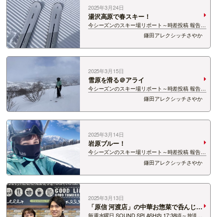
2025年3月24日
湯沢高原で春スキー！
今シーズンのスキー場リポート～時差投稿 報告ブ
ログ⑭～ 3/8(土)に、湯沢高原スキー場に行って
鎌田アレクシッチさやか
きました！！ はじめての！！ 始発ゴンドラ乗れ
ました！！！！！ 始発で到着した人しかいな
い、朝イ…
2025年3月15日
雪原を滑る＠アライ
今シーズンのスキー場リポート～時差投稿 報告ブ
ログ⑬～ 2/23は妙高市のアライスノーリゾート
鎌田アレクシッチさやか
に行ってきました！！ ゲレンデの大半が、自然地
形そのままの「フリーライドゾーン」！ わたしは
まだ “怖い” と感…
2025年3月14日
岩原ブルー！
今シーズンのスキー場リポート～時差投稿 報告ブ
ログ⑫～ 1ヵ月間が空いてしまいました
鎌田アレクシッチさやか
が、、、 2/15に湯沢町の岩原スキー場に滑りに行
ってきました！ 晴れ！！ めちゃくちゃワイドに
広がるバーン…
2025年3月13日
「原信 河渡店」の中華お惣菜で呑んじゃ
いな♪ 食べチャイナ♪
毎週水曜日 SOUND SPLASH内 17:38頃～放送