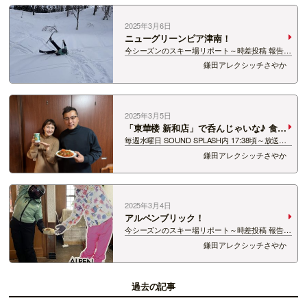
&nbs…
2025年3月6日
ニューグリーンピア津南！
今シーズンのスキー場リポート～時差投稿 報告ブ
ログ⑧～ 津南町のニュー・グリーンピア津南ス
鎌田アレクシッチさやか
キー場！ 新潟屈指の豪雪地が誇るふかふか雪！
去年とまったく同じ場所のくぼみ転びましたが、
イタクナカ…
2025年3月5日
「東華楼 新和店」で呑んじゃいな♪ 食べ
チャイナ♪
毎週水曜日 SOUND SPLASH内 17:38頃～放送
中！ 菊水 presents 鎌田アレクシッチさやかと呑
鎌田アレクシッチさやか
んじゃいな♪ 食べチャイナ♪ 「菊水しぼりたて
純米生原酒」と一緒に楽しむ ”食べチャイナメ
ニ…
2025年3月4日
アルペンブリック！
今シーズンのスキー場リポート～時差投稿 報告ブ
ログ⑦～ 2024-25シーズン、斬新なポスターで
鎌田アレクシッチさやか
界隈をざわつかせている池の平温泉アルペンブリ
ックスキー場！ 等身大パネルもありましたｗｗｗ
雪が…
過去の記事