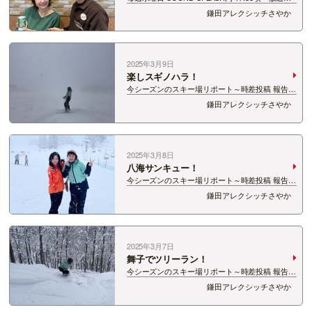
中！ 菊水 presents 鎌田アレクシッチさやかと呑
鎌田アレクシッチさやか
んじゃいな♪ 食べチャイナ♪ 「菊水しぼりたて
純米生原酒」と一緒に楽しむ ”食べチャイナメ
ニ…
2025年3月9日
楽しスギノハラ！
今シーズンのスキー場リポート～時差投稿 報告ブ
ログ⑪～ 今シーズンはパウダーDayが本当に多
鎌田アレクシッチさやか
い！！ 雪のもさもさ降る妙高杉ノ原スキー場に行
ってきました！ ほどよい斜面のロングパウダー
ゲレンデめ…
2025年3月8日
八海サンキュー！
今シーズンのスキー場リポート～時差投稿 報告ブ
ログ⑩～ 平日休みに六日町八海山スキー場へ！
鎌田アレクシッチさやか
Snow Jamや中継などでおなじみの、 スタッフの
「らなぞう」こと、今井らなちゃんと！ 去年の
八海…
2025年3月7日
舞子でツリーラン！
今シーズンのスキー場リポート～時差投稿 報告ブ
ログ⑨～ 久しぶりの舞子スノーリゾート！！ 奥
鎌田アレクシッチさやか
添地エリア中心にあそんできました。 今回ははじ
めてのHaglöfsツリーランエリアに挑戦！