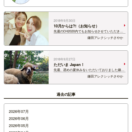
2018年9月30日
10月からは?!（お知らせ）
先週のCH2020内でもお知らせさせていただきま
したが、 9月をもちまして、CH2020のChallenge
鎌田アレクシッチさやか
パーソナリティーを卒業し、 10月から新たな番
組にChallengeさせていただくこととなりました！
&nbsp…
2018年9月27日
ただいま Japan！
先週、遅めの夏休みをいただいておりました鎌田
アレクシッチ、 帰ってまいりました〜！ 今回の
鎌田アレクシッチさやか
旅先は・・・！ 父の出身地であり、わたしの心の
故郷でもある、 セルビア！！！！！ 今日のCH２
０２０ではお土産プレゼ…
過去の記事
2026年07月
2026年06月
2026年05月