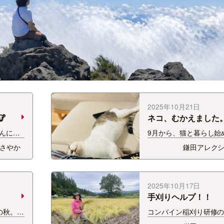
2025年10月21日

ネコ、むかえました
んに会
9月から、猫と暮らし
22日
ある日とつぜん庭にや
さやか
鎌田アレク
合連合
ついてしまった「ふく
決定し
す。 以後、お見知りお
る高校生
シャーしながらも、ご
…
必死に人間に近づいて
2025年10月17日
視できず、…
手刈りヘルプ！！
の秋。
コンバイン稲刈り研修の
栗の木
なじく阿賀町で、お世