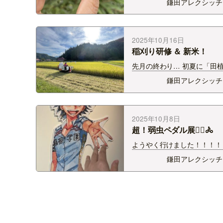
鎌田アレクシッチ
の存在は去年から気づいてい
の、 ヤマグリとか野生の品
あまり実はとれないかな…？
てスルーしてしまったのです
2025年10月16日
年拾って…
稲刈り研修 ＆ 新米！
先月の終わり… 初夏に「田
体験をさせていただいた阿賀
鎌田アレクシッチ
んぼで、稲刈りをしてきま
はじめてのコンバイン！！！
助、たわわに実っていました
くレクチャーを…
2025年10月8日
超！弱虫ペダル展🚴‍♂️🚴
ようやく行けました！！！！
シテイビルボードプレイス4
鎌田アレクシッチ
中の、「超！弱虫ペダル展ミ
ステージ」！！ 原画やパネ
ッズなど！ 15年ぶんの弱ペ
された空間でした。最高。 &n