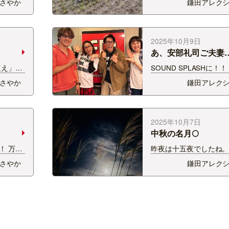
さやか
鎌田アレク
たもの
る方の田んぼが、 大雨
種かな？
機械が入れなくなって
と思っ
うことで…！ 手刈りの
が… 今
ってきました！ 膝までず
2025年10月9日
「伝統的…
あ、安部礼司ご夫妻
植え」の
SOUND SPLASHに！
町の田
さん＆優さんがやって
さやか
鎌田アレク
した！！
「NISSAN あ、安部礼司
 新之
THE AVERAGE〜ふ
。 軽
旅」で、新潟へ！ わら
り…
2025年10月7日
中秋の名月🌕
！ 万代
昨夜は十五夜でしたね。
Fで開催
り映った写真はとれな
さやか
鎌田アレク
ニ 新潟
庭の芒とともに🎑 満
ル、グ
が、ちょっと雲が多いか
ダが凝縮
ログの更新滞ってるの
bsp…
しばらく毎日…