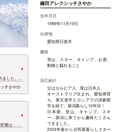
鎌田アレクシッチさやか
生年月日
1989年11月10日
出身地
愛知県日進市
趣味
登山、スキー、キャンプ、お酒、
動物と戯れること
。
始めました。
自己紹介
ってきて、居
シッチさやか
父はセルビア人、母は日本人。
」ちゃんで
オーストラリア生まれ、愛知県育
きを。 シャー
ち、東京進学とロシアでの演劇留
はんを求めて
学を経て、新潟暮らし10年目！
くるさまを無
日本酒、登山、キャンプ、スキ
ー…新潟に来てから趣味たくさん
できました。
翌週は… お
2024年春から古民家暮らしスター
話になってい