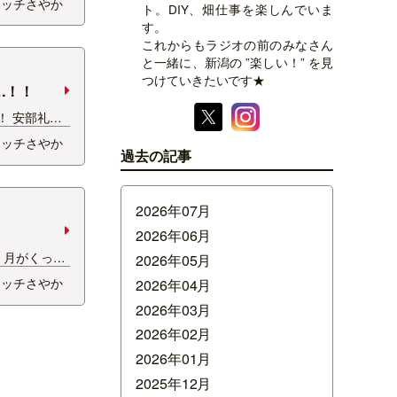
シッチさやか
ト。DIY、畑仕事を楽しんでいま
でぬかるんで
す。
しまったとい
これからもラジオの前のみなさん
ヘルプにい
と一緒に、新潟の ”楽しい！” を見
ぶずぶ😂
つけていきたいです★
…！！
！！ 安部礼司
きたー！！
シッチさやか
〜BEYOND
過去の記事
れあいドライブ
アートまつ
2026年07月
2026年06月
 月がくっき
2026年05月
かったけど…
シッチさやか
2026年04月
月は今夜です
2026年03月
な…？！ ブ
で、今日から
2026年02月
2026年01月
2025年12月