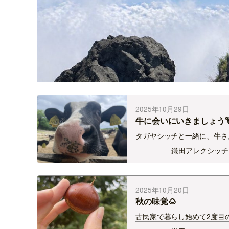
2025年10月29日
牛に会いにいきましょう
タガヤシッチと一緒に、牛さ
いにいきませんか？！ 11月
鎌田アレクシッチ
(土)に、新潟県酪農業協同組
会「酪農体験バスツアー」が
ました！！ 酪農に興味のあ
以上の方がが対象で、参加費
2025年10月20日
秋の味覚🌰
古民家で暮らし始めて2度目
今年は栗がとれました～！ 