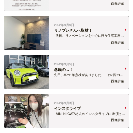
期に入りましたので、 みなさんにもご報告させて
西條詩菜
いただきました。 お腹に子どもがいることがわ
かってから数ヶ月、 最近ではお腹も大きくなり始
め、 日に日…
2022年9月5日
リノプレさんへ取材！
先日、リノベーションを中心に行う住宅工務店
リノプレさんに取材でお邪魔しました！ 店舗が
西條詩菜
モデルルームになっていて、 新築のお家にお邪魔
したみたいでした！ アクセントウォールもい
ろ…
2022年9月5日
念願の…！
先日、車の1年点検がありました。 その際の代
車が、なんとMINIコンバーチブル…！😳 一度オ
西條詩菜
ープンにした状態で 新潟の街を走ってみたいと思
っていたのですが、 こんな形で念願が叶うとは…
☺️💓…
2022年9月3日
インスタライブ
MINI NIIGATAさんのインスタライブに 出演させ
ていただきました！ 先月、MINIオーナーさん向
西條詩菜
けの企画として 愛犬 with MINI フォトコンテスト
が行われ、 その結果を発表する…