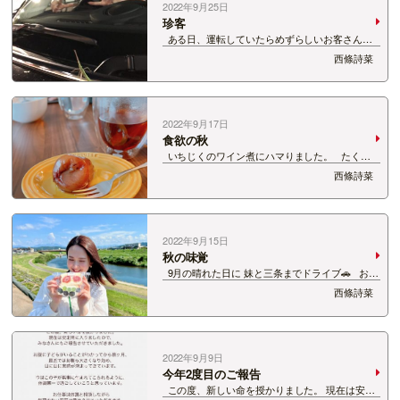
2022年9月25日
珍客
ある日、運転していたらめずらしいお客さん
が。 バッタさん。 夫に撮影してもらいまし
西條詩菜
た。 家に着くまで乗車していらっしゃいました
が、 翌日にはいなくなっていました。 …
2022年9月17日
食欲の秋
いちじくのワイン煮にハマりました。 たくさ
んこさえました。 初めて自分で栗ごはんをつく
西條詩菜
りました。 秋野菜のマリネもいい感じです。
旬をいただくってぜい…
2022年9月15日
秋の味覚
9月の晴れた日に 妹と三条までドライブ🚗 お目
当ては、、 カネギフルーツさんのフルーツサン
西條詩菜
ド！ 秋の味覚をフレッシュにいただきまし
た！ …
2022年9月9日
今年2度目のご報告
この度、新しい命を授かりました。 現在は安定