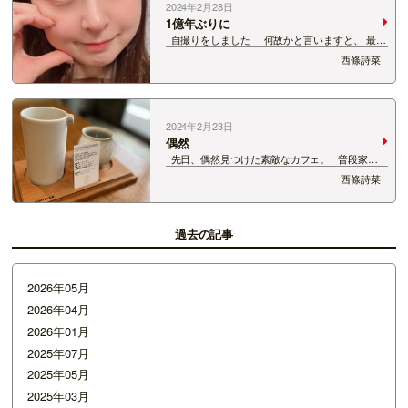
2024年2月28日
1億年ぶりに
自撮りをしました 何故かと言いますと、 最近
まつ毛パーマをかけたので自慢したかったんで
西條詩菜
す。 わかりますか？ 目がキラキラして見えませ
ん？ これは根本か…
2024年2月23日
偶然
先日、偶然見つけた素敵なカフェ。 普段家で
は飲まないようなめずらしいコーヒーがたくさん
西條詩菜
で、 しかも全部試飲できるんです。 どれにしよ
うか選びながら、心躍りました。 …
過去の記事
2026年05月
2026年04月
2026年01月
2025年07月
2025年05月
2025年03月