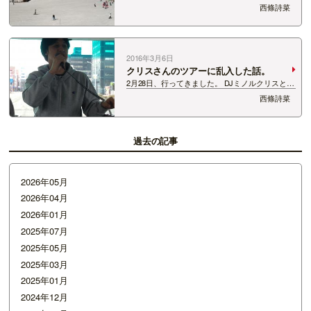
ーピットバレイ 開催されました！！！ 天気は快
西條詩菜
晴！ にぎわっていましたよー！ きょうの目玉は
何と言っても ムラサキスポーツProduce、ミニバ
ンクドスラローム…
2016年3月6日
クリスさんのツアーに乱入した話。
2月28日、行ってきました。 DJミノルクリスと行
く神立高原スキー場ツアー！ このツアーのすごい
西條詩菜
ところ。 ナスに揺られながら クリスさんの心地
よいトークを楽しめるんです。 道中では 小千谷
風船一揆が見えたり… 雪だるまに…
過去の記事
2026年05月
2026年04月
2026年01月
2025年07月
2025年05月
2025年03月
2025年01月
2024年12月