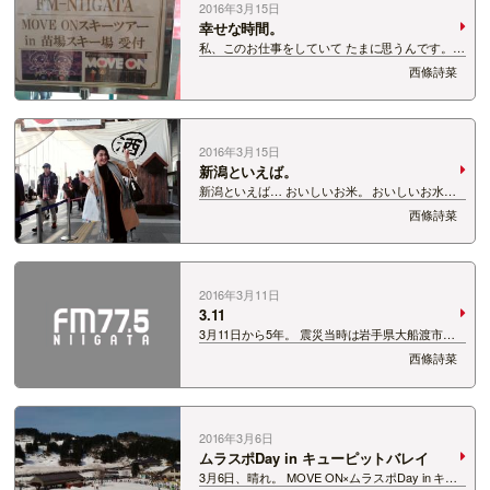
2016年3月15日
幸せな時間。
私、このお仕事をしていて たまに思うんです。
こんないい思いしていいのかなって。 この週末に
西條詩菜
あった MOVE ON スキー＆スノーボードツアー
in 苗場スキー場もそう。 仕事で来ているのか、
遊びに来ているのか、 わから…
2016年3月15日
新潟といえば。
新潟といえば… おいしいお米。 おいしいお水。
そして、おいしいお酒！！！ 行ってきました、新
西條詩菜
潟酒の陣！ いっぱいおいしいお酒を飲めて大満
足〜 酔っ払いでした〜 吉乃川のブースの前での1
枚。 ずーっと気になっていた 新商…
2016年3月11日
3.11
3月11日から5年。 震災当時は岩手県大船渡市の
実家にいて、 その後、岩手のテレビ局で働いてい
西條詩菜
た私にとっては 5年経ってもまだこんなに進んで
いないのか。。 という思いです。 （とは言って
も、私も岩手から離れて1年半が経ち…
2016年3月6日
ムラスポDay in キューピットバレイ
3月6日、晴れ。 MOVE ON×ムラスポDay in キュ