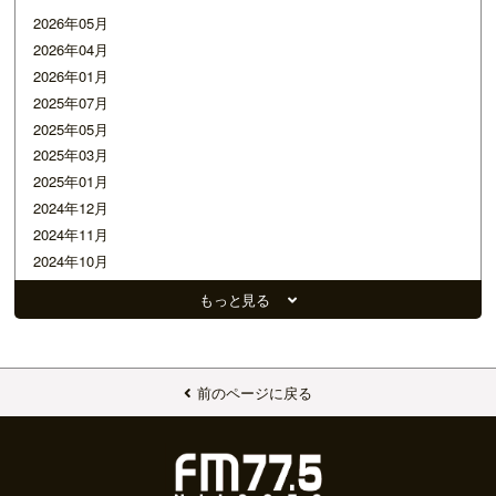
2026年05月
2026年04月
2026年01月
2025年07月
2025年05月
2025年03月
2025年01月
2024年12月
2024年11月
2024年10月
2024年09月
もっと見る
2024年08月
2024年07月
2024年06月
2024年05月
前のページに戻る
2024年04月
2024年03月
2024年02月