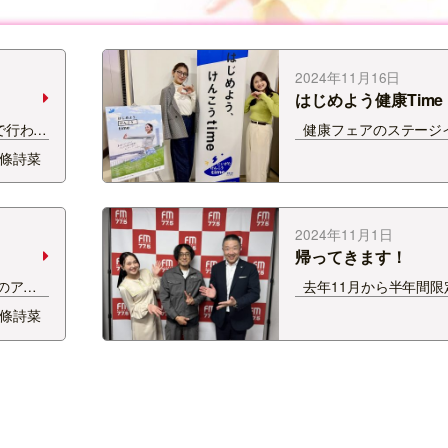
2024年11月16日
はじめよう健康Time
で行われ
健康フェアのステージ
させて
松本莉緒さんのトークシ
條詩菜
ることの
をさせていただきまし
を たく
ご一緒させていただくの
し
なんと自撮りのツー…
2024年11月1日
帰ってきます！
のアン
去年11月から半年間限
た！！
れた 「新潟産業人クラブpr
條詩菜
いただ
ーダーズradio」 なん
り、 素
ってきます！！ 2nd Edi
康に…
お送りする今シーズンは
増…