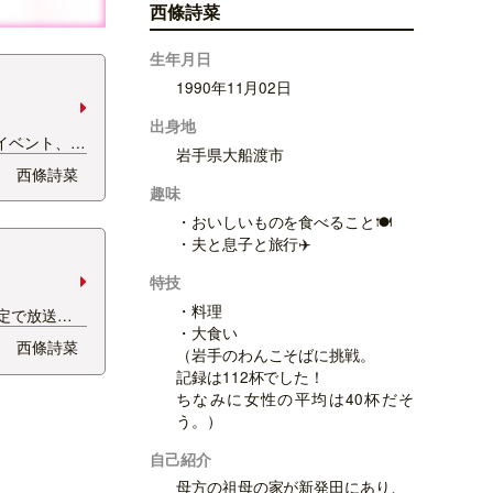
西條詩菜
生年月日
1990年11月02日
出身地
イベント、
岩手県大船渡市
ョーの 司会
西條詩菜
た！ 今年
趣味
は3回目…！
・おいしいものを食べること🍽️
・夫と息子と旅行✈️
特技
・料理
定で放送さ
・大食い
esentsリ
西條詩菜
（岩手のわんこそばに挑戦。
と11月から帰
記録は112杯でした！
tionとして
ちなみに女性の平均は40杯だそ
 ゲストが
う。）
自己紹介
母方の祖母の家が新発田にあり、