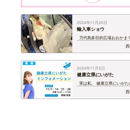
2024年11月26日
輸入車ショウ
万代島多目的広場おおかま
た 新潟輸入車ショウのMCを
西
いただきました！ 普段見
できないラグジュアリーな車
さん見ることができて幸せで
た…！ &nbsp…
2024年11月5日
健康立県にいがた
実は私、 健康立県にいがた
バサダーに 就任いたしまし
西
そのご縁で番組を担当させて
きます！ 11月の4週にわた
敵なゲストをお迎えして 健