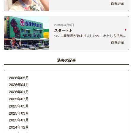
を担当させていただくようになって 2週間が経と
西條詩菜
うとしているのですが、 以前より魚が気になるよ
うになりました！ スーパーに行って買う予定がな
くても 鮮魚コーナーに足が…
2015年4月5日
スタート♪
ついに新年度が始まりましたね！ わたしも担当番
組が変わり、 わくわくドキドキ、たまに心配…な
西條詩菜
感じで 過ごしております。 SOUND SPLASHも
Friday Catも ラジオの前のみなさんに 楽しいな、
聴いてよかったな…
過去の記事
2026年05月
2026年04月
2026年01月
2025年07月
2025年05月
2025年03月
2025年01月
2024年12月