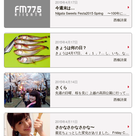
2015年4月17日
今週末は…
Niigata Sweets Festa2015 Spring 〜100年にい
ちどのイチゴイヤー〜 開催です♡ 「１００年に
西條詩菜
一度のイチゴイヤー」ということで 今回のテーマ
は、「越後姫を使ったちょっと贅沢なワ…
2015年4月17日
きょうは何の日？
きょうは4月17日、 ４，１，７… し、いち、な
な… しいなの日！？！？ ってFriday Catのインフ
西條詩菜
ォメーションページに書いたら たくさんの方がメ
ッセージをくださって嬉しかったです。 紹介しき
れなかったけど 皆さん…
2015年4月14日
さくら
先週の日曜、桜を見に 上越の高田公園に行ってき
ました！ 大学４年間行きたいと思っていたけど
西條詩菜
行けずじまいでしたが ついに念願叶いました♡
こんなにきれいに咲き誇っている桜を見るのは 初
めてでテンションが上がっ…
2015年4月11日
さかなさかなさかな〜
最近ちょっとした変化がありました。 Friday Cat