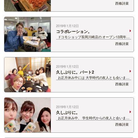
らふく食べ、 イチゴを心ゆくまで頬張り アザ
西條詩菜
レアを愛でてきました。 大きいサボテンとメキ
シカンな帽子もあった…
2019年1月12日
コラボレーション。
ドコモショップ長岡川崎店の オープン13周年を
記念して、 きょうの「Yeah×3」には 細貝恵美さ
西條詩菜
んが来てくれました！ 9年前に、Yeah×3の前身
番組 「Candy Box」を…
2019年1月12日
久しぶりに。パート2
お正月休み中には 大学時代の友人とも会いまし
た。 ほんとによく会うけど、 新潟で5人で会うの
西條詩菜
は久しぶり…？ （9月ぶりか） この友人は本当
に私のブログに よく出てきますね。笑 こ…
2019年1月12日
久しぶりに。
お正月休み中、 学生時代からの友人と会いまし
た。 学生時代、同じ夢を持って出会い、 今もそ
西條詩菜
れぞれの場所で頑張ってる 私の自慢の友人たち。
仕事への向き合い方や目指すところは いつ…