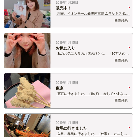
2019年1月26日
販売中！
現在、イオンモール新潟南三階 ムラサキスポー
ツ前で 写真集販売会を開催中です！ このあと
西條詩菜
17時まで開催していますので、 お時間がある方
はぜひいらしてくださいね！
2019年1月15日
お気に入り
私のお気に入りのお店のひとつ、 「80万人のた
めのフレンチ OV」 お料理はもちろん、 スイー
西條詩菜
ツも美味しいんです。 甘いものに目がない妹と
一緒に お邪魔しました。 …
2019年1月15日
東京
東京に行きました。（遊び） 愛してやまない
道重さゆみさんの舞台（？）、
西條詩菜
「SAYUMINGLANDOLL〜東京〜」を 観てきまし
た！！！ 開演まで時間があったので、 東京にい
る大…
2019年1月15日
群馬に行きました
先日、群馬に行きました。（仕事） カニをた