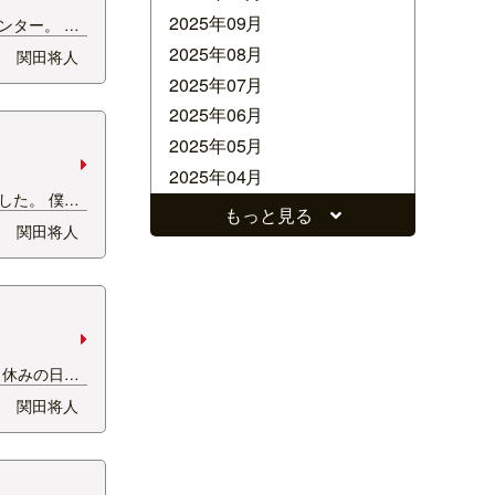
2025年09月
ンター。 座
の中の店員さ
2025年08月
関田将人
イト同士の会
2025年07月
ばかり見ち
じ人っているの
2025年06月
2025年05月
2025年04月
した。 僕は
2025年03月
もっと見る
 まず上手く
関田将人
2025年02月
ンスが取れな
に任せる技術
2025年01月
分の目の前
2024年12月
とも…
2024年11月
2024年10月
 休みの日の
2024年09月
運動。 関田が
関田将人
会員になった
2024年08月
なくて妻に怒
2024年07月
ている時に
2024年06月