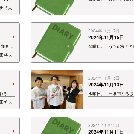
めたの
す。 ただこの年齢にな
田将人
いと思う
そんなに簡単に褒めら
変わる
りません。 今日嬉しか
男女がひ
レビ局の守衛さんに褒
と。 帰り際に親指を立
2024年11月17日
2024年11月15日
が集まり
金曜日。 うちの妻と回
どいい
へ。 一皿頼んでその寿
田将人
食べる。 この感じめっ
でも本当は僕の胃袋が
腹いっぱいになるため、
類を食べたい妻とシェ
2024年11月15日
2024年11月13日
れる
水曜日。 三条市ふるさ
ラマの収録
習い2期目に突入！ あ
田将人
ンさ
す。 大使としての名刺
書いてく
ありますので… 欲しい
僕はただ
かけてください。 え
チブレイク…
2024年11月13日
2024年11月11日