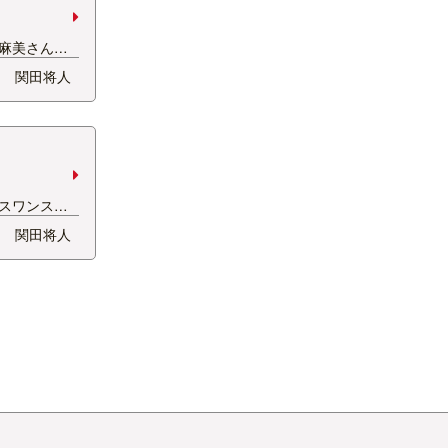
2024年05月
2024年04月
麻美さんが
き間違い、言
2024年03月
関田将人
せているとか
2024年02月
ずっとYシャ
2024年01月
言ってまし
言い…
2023年12月
2023年11月
スワンスタ
2023年10月
送。 激闘を
関田将人
2023年09月
れた。 難し
演しくれたこ
2023年08月
プテン堀米
2023年07月
の状況…
2023年06月
2023年05月
2023年04月
2022年12月
2022年11月