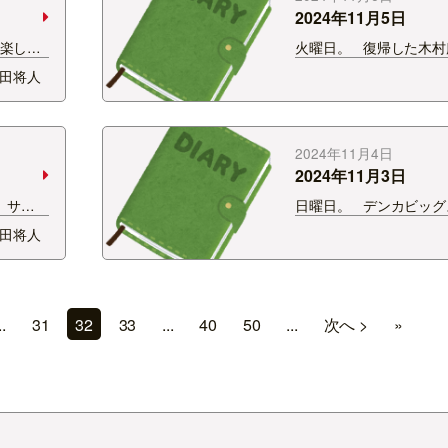
2024年11月5日
の楽しみ
火曜日。 復帰した木村
妻は平日
絶好調です。 絶妙な聞
田将人
で食べ
い間違いで世間を賑わ
ーに！ご
いないとか。 この間は
ってく
ツのことをTシャツって
！！！
た。 怖いです。 奇跡の
2024年11月4日
2024年11月3日
 サテ
日曜日。 デンカビッグ
見せ
ジアムからテレビの生放
田将人
015年
終えた選手が出演してく
送を担当
い状況、心境のなか出
 9年
とに感謝。 しかしキャ
悠斗選手はすごい。 あ
..
31
32
33
...
40
50
...
次へ >
»