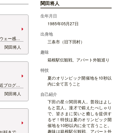
関田将人
生年月日
1985年05月27日
出身地
ウェー感。
三条市（旧下田村）
ありますか？
関田将人
とは思うので
趣味
に飛び込む時
箱根駅伝観戦、アパート外観巡り
人が来た時の
ん…
特技
夏のオリンピック開催地を10秒以
内に全て言うこと
近ブログで
は誰が言った
関田将人
自己紹介
の愛読者で
下田の星☆関田将人。普段はよし
ね！ そうで
もと芸人。漫才で鍛えたべしゃり
まったく意
で、皆さまに笑いと癒しを提供す
るぞ！特技は夏のオリンピック開
催地を10秒以内に全て言うこと。
趣味は箱根駅伝観戦、アパート外
が好きで