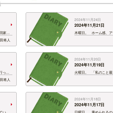
2024年11月24日
2024年11月21日
関田家。
木曜日。 ホーム感、ア
いま
みなさん感じることは
田将人
アに出て
考えすぎな部分もある
有名にな
すが、 完成された世界
せん。
に感じます。 知らない
…
異物を見る目。 いやそ
2024年11月20日
2024年11月19日
行って
火曜日。 「私のこと最
からこそ
書かないよね？」 これ
田将人
しみじ
でしょう？ このブログ
のでどん
あればすぐに分かります
ない。
す。本間紗理奈です。 
寂…
識してなかった…
2024年11月18日
2024年11月17日
ていま
日曜日。 褒められるの