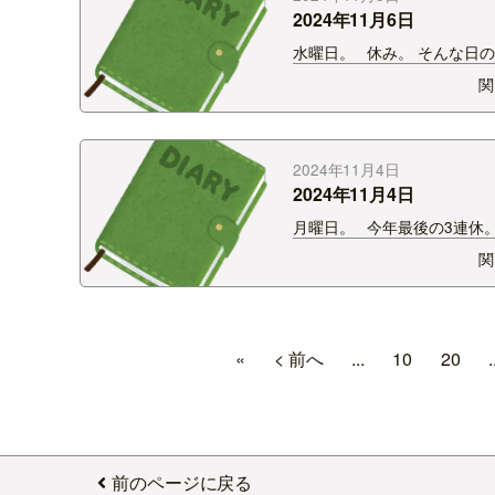
2024年11月6日
水曜日。 休み。 そんな日
は妻からのランチの誘い。 
関
仕事なのですが、昼ご飯は外
ることが多いんです。 たま
くたまーに！僕とランチに行
れる日があるんです。 最高
2024年11月4日
&nb…
2024年11月4日
月曜日。 今年最後の3連休。
スタが平日とは違う賑わいを
関
る。 好きです。この景色。 2
7月からずっと月曜日の生放
しているのは僕だけ？なはず。
間ですよ。9年間。 も…
«
< 前へ
...
10
20
.
前のページに戻る