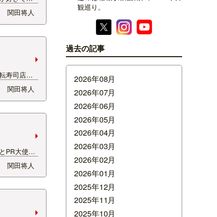
観巡り。
ってくると、
関田将人
れることはあ
ったのはテ
められたこ
てて「今日…
過去の記事
転寿司店
2026年08月
司を一個ずつ
関田将人
2026年07月
ちゃいい。
小さくすぐお
2026年06月
 いろんな種
2026年05月
アをしな…
2026年04月
2026年03月
とPR大使見
2026年02月
りがたい話で
関田将人
がバンバンと
2026年01月
方はぜひ声を
2025年12月
んがわでラン
2025年11月
2025年10月