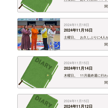
す。 シーズン1をやっと見始
関
です。 面白い。 この面白
部分は視聴者によってすごく
であろう番組。 35歳以上の
とつ屋根の下で暮らしなが…
2024年11月18日
2024年11月16日
土曜日。 お久しぶりに4人
ました。 配色含めてちょう
関
バランス！
2024年11月15日
2024年11月14日
木曜日。 11月最終週に行わ
Radio Fes2024 ラジオド
関
が終わりました。 脚本のヤ
ん。 よくもまぁこんな本を
れたなぁと。 （褒め言葉） 
ただ与えていた…
2024年11月15日
2024年11月12日