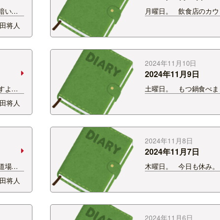
暗い。
月曜日。 飲食店のカウ
お酒も
ると気になるキッチン
田将人
に飲んだ
んの一挙手一投足。 バ
 30歳
話。 気になってそっち
 こー
ゃうー 困るー 僕と同
かなー 教えてー
2024年11月10日
2024年11月9日
ますよ！
土曜日。 もつ鍋食べま
りま
鍋よそい係が苦手です。
田将人
算。
よそえない。 量のバラ
なんかプ
い。 なので自然と誰か
ぁなん
を身につけました。 自
に箸やおたまがあろう
2024年11月8日
2024年11月7日
道場
木曜日。 今日も休み。
もらいま
楽しみは運動。 最近は
田将人
変わって
運動。 ついに運動。 
ん。 福
ジムにしばらく行って
いがるん
られたから運動。 走っ
…
ラジオを聞…
2024年11月6日