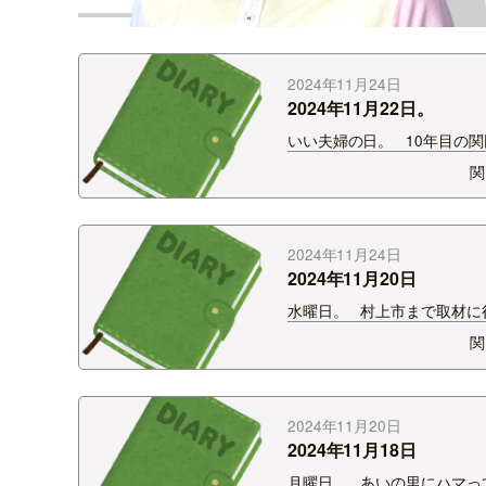
2024年11月24日
2024年11月22日。
いい夫婦の日。 10年目の
なんやかんやで仲良くやって
関
す。 うちの妻は僕がメディ
いて、 結婚してから少しは
っていることを信じていま
なので人が集まるイベントに
2024年11月24日
2024年11月20日
水曜日。 村上市まで取材に
きました。 知らない場所だ
関
出会える景色あるんだなぁと
み。 人との出会いが好きな
な場所に行くのもやめられ
道中ひとりぼっちはなかなか
2024年11月20日
2024年11月18日
月曜日。 あいの里にハマっ