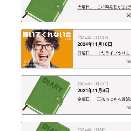
火曜日。 この時期朝がまだ
寝坊しちゃいます。 しかも
関
飲まず普通に寝た日に。 逆
日はトイレで目が覚めちゃう。
の時には1ミリもなかった…
わ！
2024年11月10日
2024年11月10日
日曜日。 またライブやり
12月14日にトークライブや
関
す！！ 今回は2024年の総決
2024年の反省をメインに。 
レゼントとか用意できたらな
て思ってます。 今回…
2024年11月10日
2024年11月8日
金曜日。 三条市にある鍛治
へ。 包丁研ぎ体験をさせて
関
した。 楽しかった。 話は
そこで働いているスタッフさ
岡県出身。 「芸人の知り合
ですよ！」 え！？誰ですか
2024年11月8日