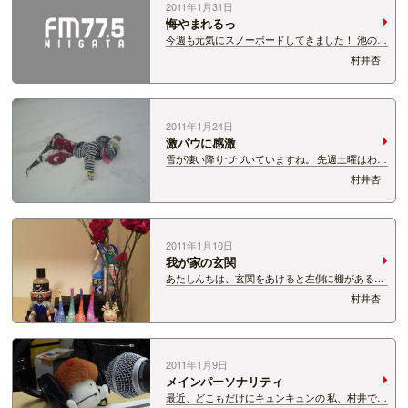
2011年1月31日
悔やまれるっ
今週も元気にスノーボードしてきました！ 池の平
に行ってきました。 朝６時に出発したのに到着時
村井杏
間がお昼だったので 休みなしにガッツリゴッツリ
滑って ドッカーンと大地にでんぐり返りしてきま
したｗ いつものモツも食べなかったし…
2011年1月24日
激パウに感激
雪が凄い降りづづいていますね。 先週土曜はわか
ぶな、日曜日は神立！ 今週の日曜日は上国に行っ
村井杏
てきました。 なんということでしょう。 上国の
奥の奥はパウダー!! しかも！パウダー上を走るあ
の浮遊感。 たまりません!! 気持…
2011年1月10日
我が家の玄関
あたしんちは、玄関をあけると左側に棚があるん
ですが、 今はこんな感じ！ 海外に遊びにいった
村井杏
友達のお土産の猫や、 バラ(生花よ)とかあるな
か、 キンニクマンの置物が…。 これ？ キンニク
マンのキャラでいいんだよね？ よく分…
2011年1月9日
メインパーソナリティ
最近、どこもだけにキュンキュンの 私、村井でご