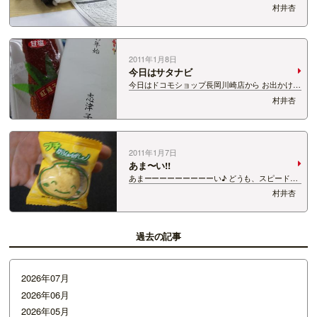
ざいます！ あたいの目の前にいるどこもだけ君。
村井杏
今日は、彼がメインパーソナリティ！ かわゆいで
すねぇ。 このどこもだけって結構種類があるんで
す。 秋だったら紅葉もってるとかね…
2011年1月8日
今日はサタナビ
今日はドコモショップ長岡川崎店から お出かけ生
放送でした！ 天候もあまり良くないし、寒いのに
村井杏
たくさんの方が来て頂いて本当に嬉しい！ ありが
とうございます！ しかもたくさんお土産も頂い
て、 なんとお礼を言えば良いのやら。…
2011年1月7日
あま〜い!!
あまーーーーーーーーーい♪ どうも、スピードワ
ゴンの村井です。 っていうのもですね…苺を頂い
村井杏
たんです☆ 本当にあまーーーーーーーーーーい!!
スタッフみんなでおいしくぺロりでした。 ありが
とうございます！ そして、大変遅…
過去の記事
2026年07月
2026年06月
2026年05月