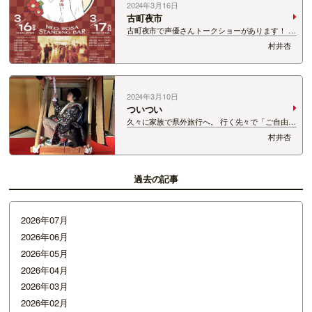
2024年3月16日
古町夜市
古町夜市で声優さんトークショーがあります！ 注
目ぅ！！ 森嶋秀太さんと真野拓実さん！ さらに
村井杏
は道井悠さんのトークショーです！
2024年3月10日
ついつい
久々に家族で県外旅行へ。 行く先々で「ご自由に
撮影してください」とあるものはすぐに撮影しが
村井杏
ち。
過去の記事
2026年07月
2026年06月
2026年05月
2026年04月
2026年03月
2026年02月