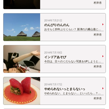
い！ 想い出のマーニーも早く見たいよぉぉぉぉ
村井杏
そんな中、 新潟県立万代島美術館で開催されてい
る 近藤喜文展に行ってきました！ 近藤さんが手
がけたジブリ作品はもちろん、 近藤さん…
2014年7月21日
のんびりのんのん
おそらく20年ぶりくらい？ 新津の八幡山遺に行
ってきました。 小学校の頃に遠足で行った気がし
村井杏
ます。 その時の記憶より遥かにキレイになってい
ました。 何かの物語に出てきそうな感じ。 そし
てなんだかおいしそう。 たけのこの山…
2014年7月19日
インドアあそび
今日は、日々のくだらない写真をUPしようと思
います。 最近しばらくパー通アップしてなかった
村井杏
から あわてて連続でUPしてるとか。。。 そんな
んじゃないんだからねっ まず、これ。 広い部屋
に一人だと、無駄にテーブルの上とかで…
2014年7月17日
やめられないっとまらないっ
やめられない、とまらない… といったら…？
か？？ か？？ かっぱ…？ あれも美味しくて止ま
村井杏
らないですが、 あれも含めて止まらないのは 私
の食欲。 食べる！ 食べる！ 食べる！ 食べる！
食べる！ 食べる！ 食べる！ 食…