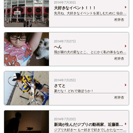
2014年7月30日
大好きなイベント！！！
先月ね、大好きなイベントを楽しむために 仙台ま
でぷらっと遠征してきました。 大好きなイベント
村井杏
とは・・・ リアル脱出ゲームです！！！ 新潟公
演は一回目からずっと担当させてもらってまし
て、 最近は長野公演もMCやらせてもらっ…
2014年7月27日
へん
我が家の犬の変なとこ。 とにかく私の体をなめま
くる！！！ 塩分とりすぎかと思われる。 舐めつ
村井杏
くしたあとは寝ます。 我が家の母の変なとこ。
ズボンを干すときが個性的である。
2014年7月25日
さてと
夏だな！ どれで遊ぼうか！
村井杏
2014年7月23日
新潟が生んだジブリの動画家、近藤喜文
展
ジブリ大好き〜 もー好きで好きでしかたなーー