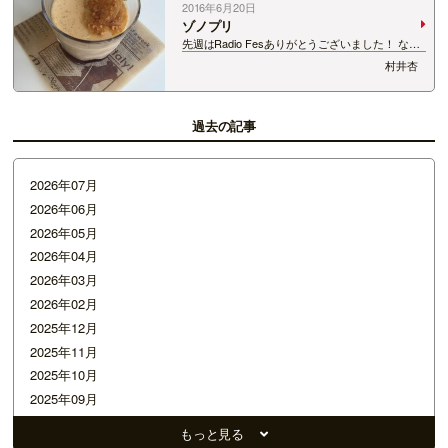
2016年6月20日
ゾノプリ
先週はRadio Fesありがとうございました！ なん
か一週間かけぬけた気がします〜 とっても豪華な
村井杏
ゲストがいる中、 村井が担当する番組
FIGUEROAで トリを飾ってくれたのは前園真聖
さん！ 前園さんといえば、プリン…
過去の記事
2026年07月
2026年06月
2026年05月
2026年04月
2026年03月
2026年02月
2025年12月
2025年11月
2025年10月
2025年09月
2025年07月
もっと見る
2025年05月