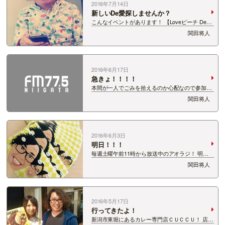
2016年7月14日
新しいDe愛探しませんか？
こんなイベントがあります！ 【Loveビーチ De
愛】 募集人員：先着60名（男性30名、女性30
関田将人
名） 参加資格：20歳以上の独身者（※但し、男性
は長岡市在住者に限ります） 参加費 ：男性
3,500円、女性1,500円 …
2016年6月17日
急きょ！！！！
本間が一人でごみを拾えるのか心配なので参加す
ることになりました！ ここからはベタにコピペで
関田将人
お知らせ(笑) 今日必着！みなさん絶対に参加だ
よ！ コスモ石油とFM-NIIGATAがパートナーシッ
プを組んで実施する 「コスモ …
2016年6月3日
明日！！！
毎週土曜午前11時から放送中のアオラジ！ 明日4
日は「今町・中之島大凧合戦」の会場からお出か
関田将人
け生放送！！ さらには！ リポーレ関田も大凧合
戦の会場をリポートします！ 会いに来てくれた方
には関田ステッカーをプレゼントしてい…
2016年5月17日
行ってきたよ！
新潟市東堀にあるカレー専門店ＣＵＣＣＵ！ 店長