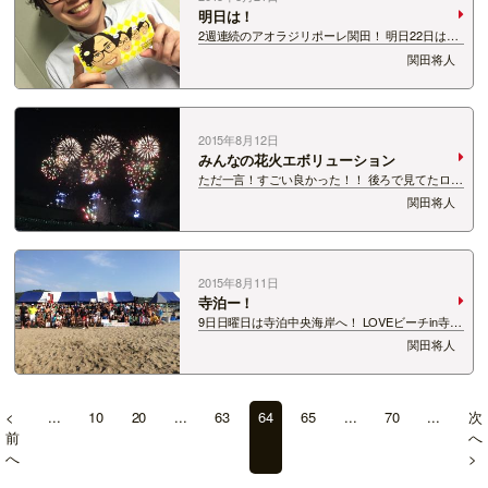
明日は！
2週連続のアオラジリポーレ関田！ 明日22日は栃
尾まつりの会場へお邪魔します！ オープニングイ
関田将人
ベントが行われている栃尾市民会館へ！ 関田ステ
ッカーが待ってるよ！ 詳しくはこちらから！
http://tochiokanko…
2015年8月12日
みんなの花火エボリューション
ただ一言！すごい良かった！！ 後ろで見てたロシ
ア人のみなさんもすごい良かった(笑)
関田将人
2015年8月11日
寺泊ー！
9日日曜日は寺泊中央海岸へ！ LOVEビーチin寺
泊！ 僕は主にてらスポカップビーチバレー大会の
関田将人
MC！ かなり自由にやらせてもらいました（笑）
途中で高校野球の速報をいれたり… 出場している
みなさんが元気いっぱいで楽しそ…
<
...
10
20
...
63
64
65
...
70
...
次
前
へ
へ
>