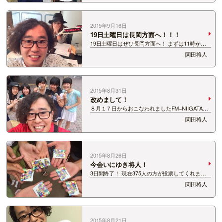
いろんな方が来てくれました！ 本当にありがとう
ございました〜！
2015年9月16日
19日土曜日は長岡方面へ！！！
19日土曜日はぜひ長岡方面へ！ まずは11時から
のアオラジ！ アオラジは1ヵ月ぶりのリポーレ関
関田将人
田！ 今回は与板十五夜まつりにお邪魔します！
関田ステッカー持ってお待ちしてます☆ そのあと
は新潟県長岡市喜多町に来年春、新し…
2015年8月31日
改めまして！
８月１７日からおこなわれましたFM−NIIGATA
SOUND SPLASH MUSICAWARD2015に たく
関田将人
さんのメッセージ、投票ありがとうございまし
た！！！ そして８月２４日から同時進行でおこな
われた 私関田が７…
2015年8月26日
今会いにゆき将人！
3日間終了！ 現在375人の方が投票してくれまし
た！ あと400人！ 先は長い… 皆さまからの協力
関田将人
がひつようです！ SOUNDSPLASHのTwitterをチ
ェックしてください！ こんなに呟いた事がないく
らい呟いてます！…
2015年8月21日