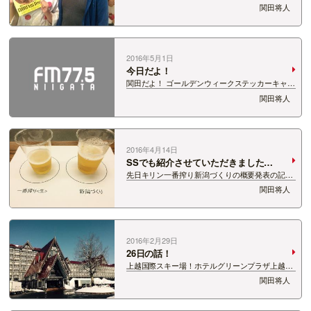
を務めるのは・・・ おぢやファンファンチャンネ
関田将人
ルでおなじみ！ 田中彩貴ちゃん！ 料理とか全然
しないかと思っていたので、かなり疑って食べた
カレー！ おいしい！ホントおいしい！ …
2016年5月1日
今日だよ！
関田だよ！ ゴールデンウィークステッカーキャン
ペーンツアー！ 今日は関田と本間紗理奈と
関田将人
Banana Caｔ’ｓのエースの3人だよ！ みなさんが
来てくれるか不安だよ！ 待ってるんだよ！ 詳細
はこちらからだよ！ https:…
2016年4月14日
SSでも紹介させていただきました
が・・・
先日キリン一番搾り新潟づくりの概要発表の記者
会見に行ってきました。 改めてキリン一番搾り新
関田将人
潟づくりとは・・・ 47都道府県の一番搾りプロ
ジェクトの一環で、 新潟限定のキリン一番搾りな
んです。 その一番搾り新潟づくりの商品…
2016年2月29日
26日の話！
上越国際スキー場！ホテルグリーンプラザ上越に
やってまいりました！ MOVE ONスキーツアー
関田将人
in上国ですよ！ フロントの雰囲気最高すぎるだ
ろ！ 昼ごはんのハンバーグライスおいしすぎだ
ろ！ そのあとは全力でソリ遊び！ 営業…