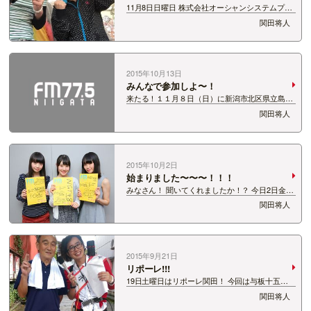
11月8日日曜日 株式会社オーシャンシステムプレ
ゼンツ！ 第1回42.195ｋｍ新潟リレーマラソンが
関田将人
県立島見緑地公園でおこなわれました！ 雨の中参
加してくれた皆さんありがとうございました！
RUN・DE・BOO・Sの関田…
2015年10月13日
みんなで参加しよ〜！
来たる！１１月８日（日）に新潟市北区県立島見
緑地公園で開催される 【株式会社オーシャンシス
関田将人
テムpresents！ 第1回 42.195km新潟リレーマラソ
ンsupported by FM-NIIGATA77.5】 この大…
2015年10月2日
始まりました〜〜〜！！！
みなさん！ 聞いてくれましたか！？ 今日2日金曜
から始まった新番組！ 【ＮＧＴ48のみんな神対
関田将人
応！！ラジオあくしゅ会！！】 聴いていただけま
したか？ いやしっかし可愛らしい！ 今週出演し
てくれたのは・・・ ＡＫＢドラフト…
2015年9月21日
リポーレ!!!
19日土曜日はリポーレ関田！ 今回は与板十五夜
祭り！ 出演してくれました与板商工会の碓氷さ
関田将人
ん！ 今回もわざわざ関田ステッカーをもらいにi