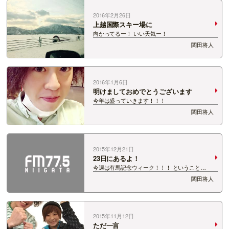
2016年2月26日
上越国際スキー場に
向かってるー！ いい天気ー！
関田将人
2016年1月6日
明けましておめでとうございます
今年は盛っていきます！！！
関田将人
2015年12月21日
23日にあるよ！
今週は有馬記念ウィーク！！！ ということ
で・・・！！！ 23日（水・祝）にＤｅｋｋｙ401
関田将人
で有馬記念イベントが行われます！ 僕は11時か
ら『関田将人の競馬トーク＆クイズ大会』に出演
するよ！ クイズ大会に正解するとプレゼン…
2015年11月12日
ただ一言