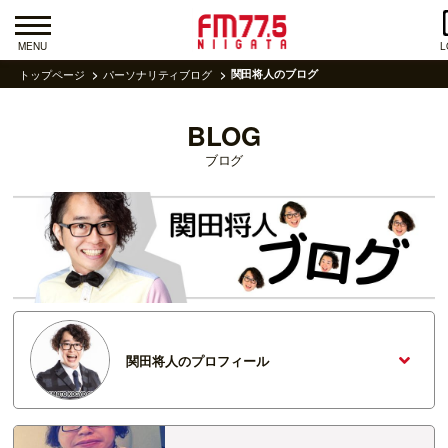
MENU
L
トップページ
パーソナリティブログ
関田将人のブログ
BLOG
ブログ
関田将人のプロフィール