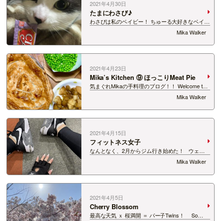
2021年4月30日
たまにわさび♪
わさびは私のベイビー！ ちゅーる大好きなベイビ
ー！ 可愛く猫の写真を撮るコツって？ ちゅ～
Mika Walker
るあげて、あかちゃん抱っこする！ ほら可愛
い！ …
2021年4月23日
Mika’s Kitchen ⑨ ほっこりMeat Pie
気まぐれMikaの手料理のブログ！！ Welcome to
Mika’s Kitchen！ 何かの時にアイデアになれたら
Mika Walker
いいなぁ！ ほっこりMeat Pie おいしいパイを作る
にはおいしいシチューを作らないと！！ 今回は…
2021年4月15日
フィットネス女子
なんとなく、2月からジム行き始めた！ ウェア
は全部NIKEでそろいました。 テンション上が
Mika Walker
る！！ あっという間に2か月たちましたね！ 週
一だから、このままつづけそうだけど、 あま…
2021年4月5日
Cherry Blossom
最高な天気 ｘ 桜満開 ＝ パー子Twins！ So