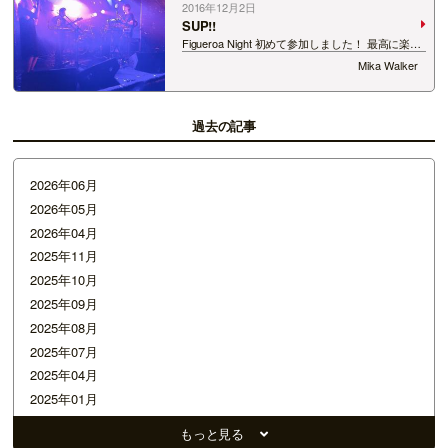
2016年12月2日
SUP!!
Figueroa Night 初めて参加しました！ 最高に楽し
かった！！ Riverstでライブしてからすぐ駆けつ
Mika Walker
けました！ リバーストで気持ちいライブできたと
思います！ やっぱりドンドンみんなにfornowも知
って欲し…
過去の記事
2026年06月
2026年05月
2026年04月
2025年11月
2025年10月
2025年09月
2025年08月
2025年07月
2025年04月
2025年01月
2024年12月
もっと見る
2024年11月