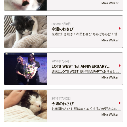
ン、わさびだよ！ love Mika xoxo
Mika Walker
2018年7月9日
今週のわさび
先週に引き続き！布団わさび ちゅぱちゅぱ！甘え
んぼ～ず！ 毎朝ちゅぱちゅぱもみもみしてる！
Mika Walker
ママメロメロ！！わさにゃんかわにゃん！ love
Mika xoxo
2018年7月4日
LOTS WEST 1st ANNIVERSARY
PARTY!!
週末にLOTS WEST 1周年記念PARTYありまし
た。 祝ってくれた皆さんありがとうございま
Mika Walker
す！！ 本当に最高な2日間でした！！！ タルト
とケーキ最高に美味しかった！！ シャンパンも
いっぱ…
2018年7月2日
今週のわさび
お布団わさび！ 朝はぬくぬくするのが好きなの！
毎朝腕枕しにくる。でも足元もすき！！ でも、ど
Mika Walker
んどん暑くなって、甘えんぼシーズン終わりそう
ですね #しくしく love Mika xoxo