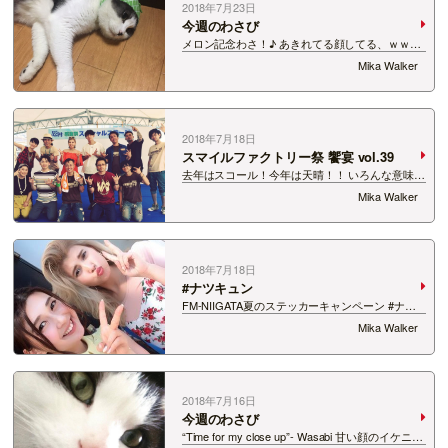
2018年7月23日
今週のわさび
メロン記念わさ！♪ あきれてる顔してる、ｗｗｗ
「ねぇ～、なんでかぶせるの？」 「帽子ぐ
Mika Walker
らい自分でとれるし・・・」＊ドヤ＊ …
2018年7月18日
スマイルファクトリー祭 饗宴 vol.39
去年はスコール！今年は天晴！！ いろんな意味で
暑い一日でした！！ 新潟ふるさと村 27周年感謝
Mika Walker
祭 ２日目 落合みつをプロデュース、 「スマイル
ファクトリー祭響宴きょうえんVol.39」 でミニラ
イブとMCをしました！！ …
2018年7月18日
#ナツキュン
FM-NIIGATA夏のステッカーキャンペーン #ナツ
キュン 第２弾！ ＠きらめきDAMZワールドin柏
Mika Walker
崎駐車場！ かわいいかわいいしいなたんと一
緒！！キュンキュン！ 頑張ってガーリーな服で行
きました！ ガ…
2018年7月16日
今週のわさび
“Time for my close up”- Wasabi 甘い顔のイケニャ