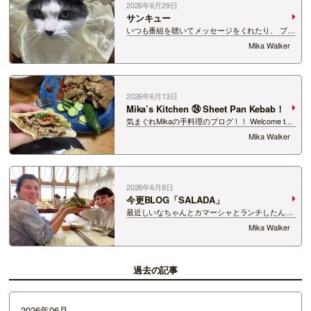
2026年6月29日
サンキュー
いつも番組を聴いてメッセージをくれたり、 ブロ
グをチェックしてくれたり、本当にありがとうご
Mika Walker
ざいます。 今日は、私から大切なご報告がありま
す。現在お腹の中に新しい命を授かっており、 出
産準備のため、しばらくの間産休をいただ…
2026年6月13日
Mika’s Kitchen ㉔ Sheet Pan Kebab！
気まぐれMikaの手料理のブログ！！ Welcome to
Mika’s Kitchen！ 何かの時にアイデアになれたら
Mika Walker
いいなぁ！ イギリス人も愛する “THE KEBAB”
トルコ、ギリシャ、中東の代表的…
2026年6月8日
今更BLOG「SALADA」
最近しいなちゃんとカマーシャとランチしたんだ
よね しいなちゃんのおすすめのタカギ農場のレス
Mika Walker
トラン 「La Trattoria Estorto」に行ってきた！
『産地直食』をコンセプトに、 フレ…
過去の記事
2026年06月