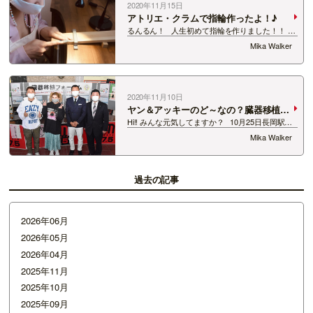
2020年11月15日
アトリエ・クラムで指輪作ったよ！♪
るんるん！ 人生初めて指輪を作りました！！ ア
トリエ・クラム新潟店にいる大坪さんがいろいろ
Mika Walker
相談して、 素材、デザイン、加工、刻印、などな
ど決めました！ 普段使いできるカジュアルなも
のを作りたく…
2020年11月10日
ヤン＆アッキーのど～なの？臓器移植
シーズンＲ２
Hi!! みんな元気してますか？ 10月25日長岡駅に
あるCoCoLoで 「ヤン＆アッキーのど～なの？臓
Mika Walker
器移植 シーズンＲ２」公開録音を行いました。
雨の降る寒い中、無事に公開録音を開催しまし
た。 見に来て…
過去の記事
2026年06月
2026年05月
2026年04月
2025年11月
2025年10月
2025年09月