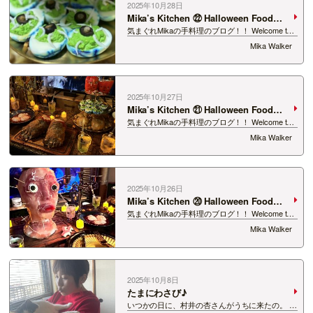
2025年10月28日
Mika’s Kitchen ㉒ Halloween Food
Ideas
気まぐれMikaの手料理のブログ！！ Welcome to
Mika’s Kitchen！ 何かの時にアイデアになれたら
Mika Walker
いいなぁ！ 今回はハロウィンパーティーにぴっ
たりな キモイごはんシリーズ第三弾！ &n…
2025年10月27日
Mika’s Kitchen ㉑ Halloween Food
Ideas
気まぐれMikaの手料理のブログ！！ Welcome to
Mika’s Kitchen！ 何かの時にアイデアになれたら
Mika Walker
いいなぁ！ 今回はハロウィンパーティーにぴっ
たりな キモイごはんシリーズ第二弾！ &n…
2025年10月26日
Mika’s Kitchen ⑳ Halloween Food
Ideas
気まぐれMikaの手料理のブログ！！ Welcome to
Mika’s Kitchen！ 何かの時にアイデアになれたら
Mika Walker
いいなぁ！ 今回はハロウィンパーティーにぴっ
たりな キモイごはんシリーズ第一弾！ &n…
2025年10月8日
たまにわさび♪
いつかの日に、村井の杏さんがうちに来たの。 わ