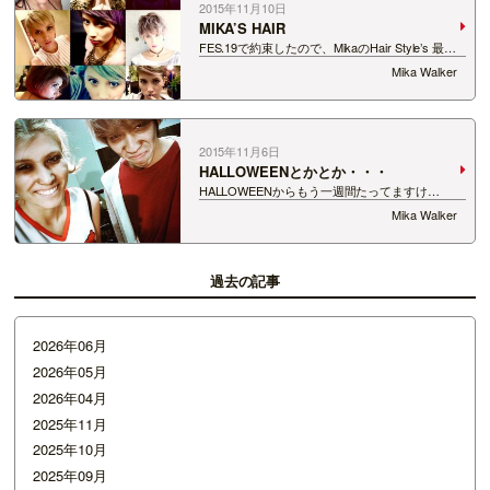
2015年11月10日
MIKA’S HAIR
FES.19で約束したので、MikaのHair Style’s 最近
だと、WEDDINGの撮影が多くて、 そのため金髪
Mika Walker
が多い！！でもエクステとかつけるのもたまには
面白いね！ ２年前の今頃紫にした！！寒くなると
変な色にした…
2015年11月6日
HALLOWEENとかとか・・・
HALLOWEENからもう一週間たってますけ
ど・・・ まず、木曜日のFES.19にBanana Cat’s
Mika Walker
のエースとハロウィーンメイク！ MIKAがエース
のもやったよ！ FES.19聞いてる人は、分かって
るは…
過去の記事
2026年06月
2026年05月
2026年04月
2025年11月
2025年10月
2025年09月